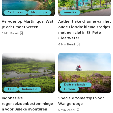
Caribbean
Martinique
Amerika
Vervoer op Martinique: Wat
Authentieke charme van het
je echt moet weten
oude Florida: kleine stadjes
met een ziel in St. Pete-
5 Min Read
Clearwater
6 Min Read
Duitse eilanden
Azië
Indonesië
Europa
Indonesië’s
Speciale zomertips voor
regenseizoenbestemminge
Wangerooge
n voor unieke avonturen
5 Min Read