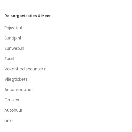
Reisorganisaties & Meer
Prijsvrij.nl
Suntip.nl
Sunweb.nl
Tui.nl
Vakantiediscounter.nl
Vliegtickets
Accomodaties
Cruises
Autohuur
Links