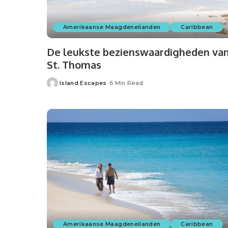
Amerikaanse Maagdeneilanden
Caribbean
De leukste bezienswaardigheden va
St. Thomas
Island Escapes
6 Min Read
Posted
by
Amerikaanse Maagdeneilanden
Caribbean