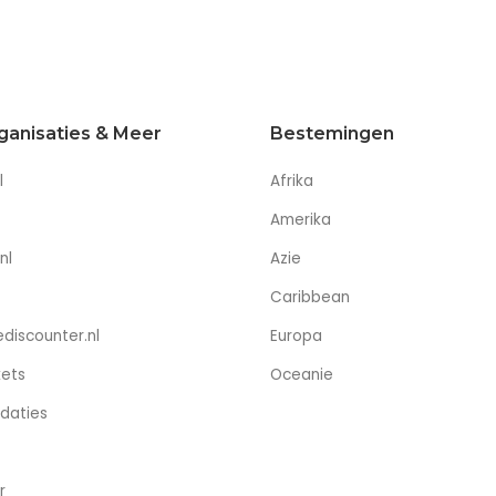
ganisaties & Meer
Bestemingen
l
Afrika
Amerika
nl
Azie
Caribbean
discounter.nl
Europa
kets
Oceanie
daties
r