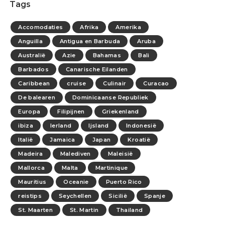
Tags
Accomodaties
Afrika
Amerika
Anguilla
Antigua en Barbuda
Aruba
Australië
Azie
Bahamas
Bali
Barbados
Canarische Eilanden
Caribbean
cruise
Culinair
Curacao
De balearen
Dominicaanse Republiek
Europa
Filipijnen
Griekenland
ibiza
Ierland
Ijsland
Indonesië
Italië
Jamaica
Japan
Kroatië
Madeira
Malediven
Maleisië
Mallorca
Malta
Martinique
Mauritius
Oceanie
Puerto Rico
reistips
Seychellen
Sicilië
Spanje
St. Maarten
St. Martin
Thailand