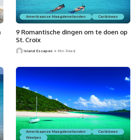
Amerikaanse Maagdeneilanden
Caribbean
n
9 Romantische dingen om te doen op
St. Croix
Island Escapes
4 Min Read
Posted
by
Amerikaanse Maagdeneilanden
Caribbean
Weetjes