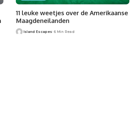
11 leuke weetjes over de Amerikaanse
n
Maagdeneilanden
Island Escapes
6 Min Read
Posted
by