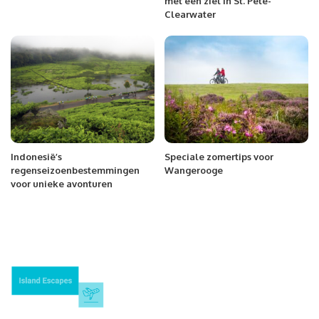
met een ziel in St. Pete-
Clearwater
Indonesië’s
Speciale zomertips voor
regenseizoenbestemmingen
Wangerooge
voor unieke avonturen