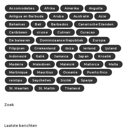
Accomodaties
Afrika
Amerika
Anguilla
Antigua en Barbuda
Aruba
Australië
Azie
Bahamas
Bali
Barbados
Canarische Eilanden
Caribbean
cruise
Culinair
Curacao
De balearen
Dominicaanse Republiek
Europa
Filipijnen
Griekenland
ibiza
Ierland
Ijsland
Indonesië
Italië
Jamaica
Japan
Kroatië
Madeira
Malediven
Maleisië
Mallorca
Malta
Martinique
Mauritius
Oceanie
Puerto Rico
reistips
Seychellen
Sicilië
Spanje
St. Maarten
St. Martin
Thailand
Zoek
Laatste berichten