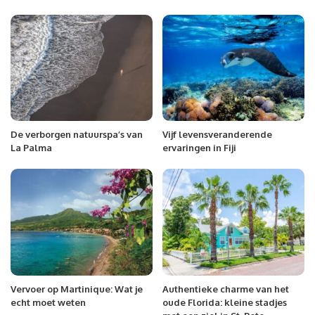
De verborgen natuurspa’s van
Vijf levensveranderende
La Palma
ervaringen in Fiji
Vervoer op Martinique: Wat je
Authentieke charme van het
echt moet weten
oude Florida: kleine stadjes