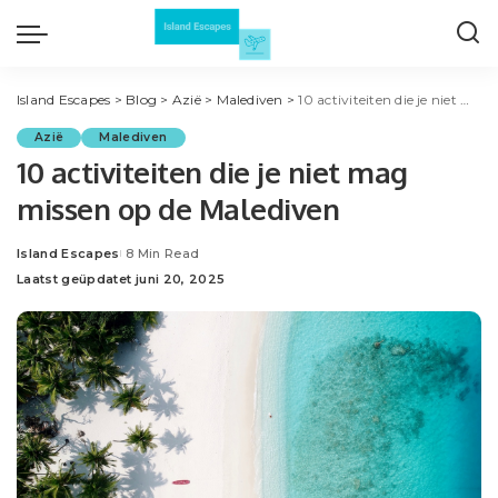
Island Escapes
>
Blog
>
Azië
>
Malediven
>
10 activiteiten die je niet mag missen op de Malediven
Azië
Malediven
10 activiteiten die je niet mag
missen op de Malediven
Island Escapes
8 Min Read
Posted
Laatst geüpdatet juni 20, 2025
by