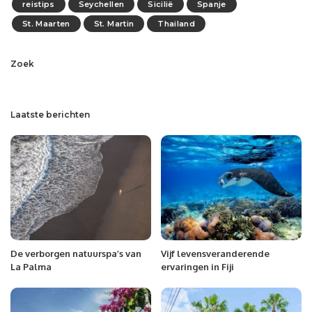
reistips
Seychellen
Sicilië
Spanje
St. Maarten
St. Martin
Thailand
Zoek
Laatste berichten
De verborgen natuurspa’s van
Vijf levensveranderende
La Palma
ervaringen in Fiji