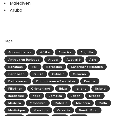
Malediven
Aruba
Tags
Accomodaties
Afrika
Amerika
Anguilla
Antigua en Barbuda
Aruba
Australië
Azie
Bahamas
Bali
Barbados
Canarische Eilanden
Caribbean
cruise
Culinair
Curacao
De balearen
Dominicaanse Republiek
Europa
Filipijnen
Griekenland
ibiza
Ierland
Ijsland
Indonesië
Italië
Jamaica
Japan
Kroatië
Madeira
Malediven
Maleisië
Mallorca
Malta
Martinique
Mauritius
Oceanie
Puerto Rico