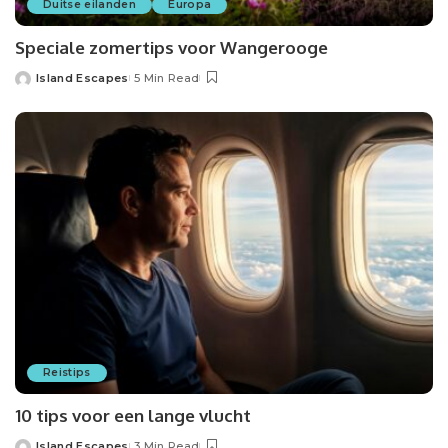
Duitse eilanden
Europa
Speciale zomertips voor Wangerooge
Island Escapes
5 Min Read
Posted
by
Reistips
10 tips voor een lange vlucht
Island Escapes
3 Min Read