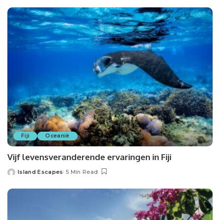
by
Fiji
Oceanië
Vijf levensveranderende ervaringen in Fiji
Island Escapes
5 Min Read
Posted
by