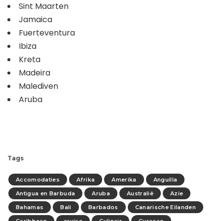
Sint Maarten
Jamaica
Fuerteventura
Ibiza
Kreta
Madeira
Malediven
Aruba
Tags
Accomodaties
Afrika
Amerika
Anguilla
Antigua en Barbuda
Aruba
Australië
Azie
Bahamas
Bali
Barbados
Canarische Eilanden
Caribbean
cruise
Culinair
Curacao