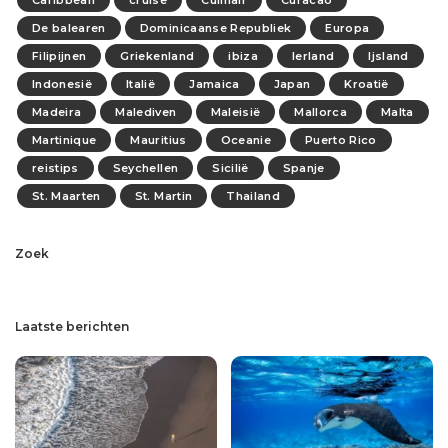
De balearen
Dominicaanse Republiek
Europa
Filipijnen
Griekenland
ibiza
Ierland
Ijsland
Indonesië
Italië
Jamaica
Japan
Kroatië
Madeira
Malediven
Maleisië
Mallorca
Malta
Martinique
Mauritius
Oceanie
Puerto Rico
reistips
Seychellen
Sicilië
Spanje
St. Maarten
St. Martin
Thailand
Zoek
Laatste berichten