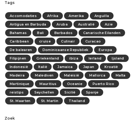
Tags
Accomodaties
Afrika
Amerika
Anguilla
Antigua en Barbuda
Aruba
Australië
Azie
Bahamas
Bali
Barbados
Canarische Eilanden
Caribbean
cruise
Culinair
Curacao
De balearen
Dominicaanse Republiek
Europa
Filipijnen
Griekenland
ibiza
Ierland
Ijsland
Indonesië
Italië
Jamaica
Japan
Kroatië
Madeira
Malediven
Maleisië
Mallorca
Malta
Martinique
Mauritius
Oceanie
Puerto Rico
reistips
Seychellen
Sicilië
Spanje
St. Maarten
St. Martin
Thailand
Zoek