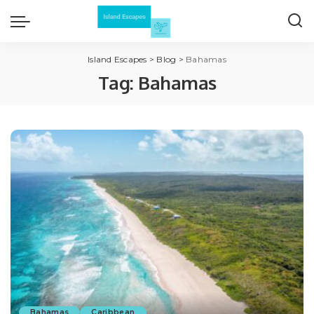
Island Escapes
>
Blog
>
Bahamas
Tag:
Bahamas
Bahamas
Caribbean