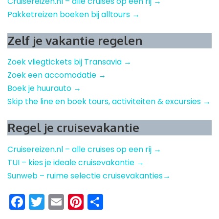
Cruisereizen.nl – alle cruises op een rij →
Pakketreizen boeken bij alltours →
Zelf je vakantie regelen
Zoek vliegtickets bij Transavia →
Zoek een accomodatie →
Boek je huurauto →
Skip the line en boek tours, activiteiten & excursies →
Regel je cruisevakantie
Cruisereizen.nl – alle cruises op een rij →
TUI – kies je ideale cruisevakantie →
Sunweb – ruime selectie cruisevakanties→
Facebook
Twitter
Email
Pinterest
Delen