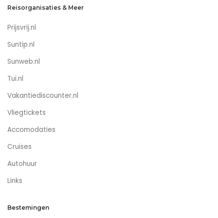
Reisorganisaties & Meer
Prijsvrij.nl
Suntip.nl
Sunweb.nl
Tui.nl
Vakantiediscounter.nl
Vliegtickets
Accomodaties
Cruises
Autohuur
Links
Bestemingen