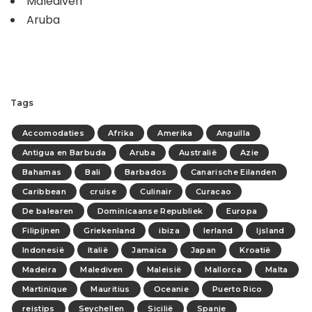
Malediven
Aruba
Tags
Accomodaties
Afrika
Amerika
Anguilla
Antigua en Barbuda
Aruba
Australië
Azie
Bahamas
Bali
Barbados
Canarische Eilanden
Caribbean
cruise
Culinair
Curacao
De balearen
Dominicaanse Republiek
Europa
Filipijnen
Griekenland
ibiza
Ierland
Ijsland
Indonesië
Italië
Jamaica
Japan
Kroatië
Madeira
Malediven
Maleisië
Mallorca
Malta
Martinique
Mauritius
Oceanie
Puerto Rico
reistips
Seychellen
Sicilië
Spanje