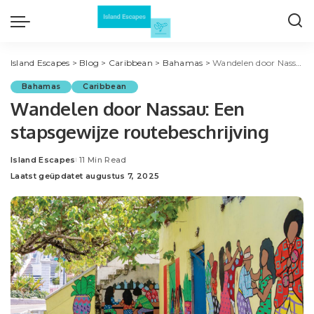
Island Escapes
>
Blog
>
Caribbean
>
Bahamas
>
Wandelen door Nassau: Een stapsgewijze routebeschrijving
Bahamas
Caribbean
Wandelen door Nassau: Een
stapsgewijze routebeschrijving
Island Escapes
11 Min Read
Posted
Laatst geüpdatet augustus 7, 2025
by