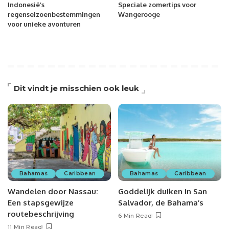
Indonesië’s
Speciale zomertips voor
regenseizoenbestemmingen
Wangerooge
voor unieke avonturen
Dit vindt je misschien ook leuk
Bahamas
Caribbean
Bahamas
Caribbean
Wandelen door Nassau:
Goddelijk duiken in San
Een stapsgewijze
Salvador, de Bahama’s
routebeschrijving
6 Min Read
11 Min Read