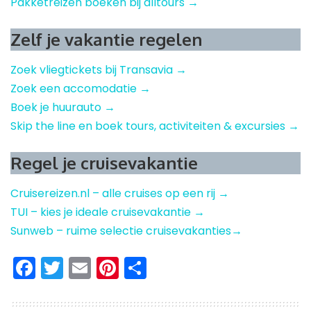
Pakketreizen boeken bij alltours →
Zelf je vakantie regelen
Zoek vliegtickets bij Transavia →
Zoek een accomodatie →
Boek je huurauto →
Skip the line en boek tours, activiteiten & excursies →
Regel je cruisevakantie
Cruisereizen.nl – alle cruises op een rij →
TUI – kies je ideale cruisevakantie →
Sunweb – ruime selectie cruisevakanties→
Facebook
Twitter
Email
Pinterest
Delen