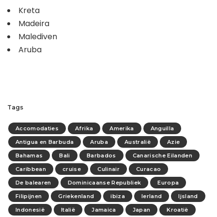
Kreta
Madeira
Malediven
Aruba
Tags
Accomodaties
Afrika
Amerika
Anguilla
Antigua en Barbuda
Aruba
Australië
Azie
Bahamas
Bali
Barbados
Canarische Eilanden
Caribbean
cruise
Culinair
Curacao
De balearen
Dominicaanse Republiek
Europa
Filipijnen
Griekenland
ibiza
Ierland
Ijsland
Indonesië
Italië
Jamaica
Japan
Kroatië