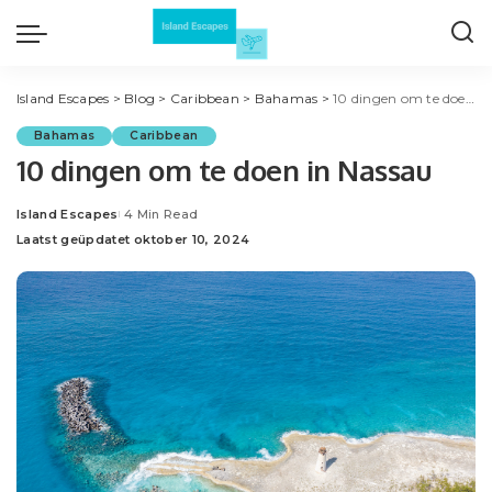
Island Escapes
>
Blog
>
Caribbean
>
Bahamas
>
10 dingen om te doen in Nassau
Bahamas
Caribbean
10 dingen om te doen in Nassau
Island Escapes
4 Min Read
Posted
Laatst geüpdatet oktober 10, 2024
by