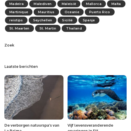
Madeira
Malediven
Maleisië
Mallorca
Malta
Martinique
Mauritius
Oceanie
Puerto Rico
reistips
Seychellen
Sicilië
Spanje
St. Maarten
St. Martin
Thailand
Zoek
Laatste berichten
De verborgen natuurspa’s van
Vijf levensveranderende
La Palma
ervaringen in Fiji