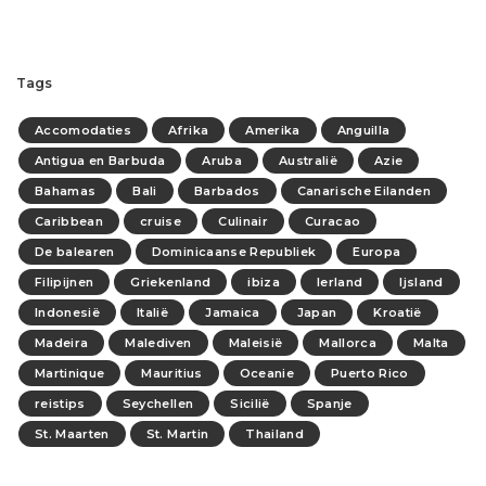
Tags
Accomodaties
Afrika
Amerika
Anguilla
Antigua en Barbuda
Aruba
Australië
Azie
Bahamas
Bali
Barbados
Canarische Eilanden
Caribbean
cruise
Culinair
Curacao
De balearen
Dominicaanse Republiek
Europa
Filipijnen
Griekenland
ibiza
Ierland
Ijsland
Indonesië
Italië
Jamaica
Japan
Kroatië
Madeira
Malediven
Maleisië
Mallorca
Malta
Martinique
Mauritius
Oceanie
Puerto Rico
reistips
Seychellen
Sicilië
Spanje
St. Maarten
St. Martin
Thailand