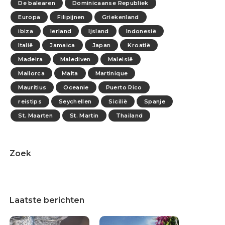
De balearen
Dominicaanse Republiek
Europa
Filipijnen
Griekenland
ibiza
Ierland
Ijsland
Indonesië
Italië
Jamaica
Japan
Kroatië
Madeira
Malediven
Maleisië
Mallorca
Malta
Martinique
Mauritius
Oceanie
Puerto Rico
reistips
Seychellen
Sicilië
Spanje
St. Maarten
St. Martin
Thailand
Zoek
Laatste berichten