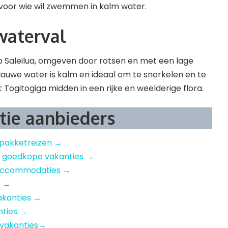
 voor wie wil zwemmen in kalm water.
waterval
orp Saleilua, omgeven door rotsen en met een lage
lauwe water is kalm en ideaal om te snorkelen en te
Togitogiga midden in een rijke en weelderige flora.
tie aanbieders
 pakketreizen →
– goedkope vakanties →
e accommodaties →
n →
akanties →
nties →
 vakanties→