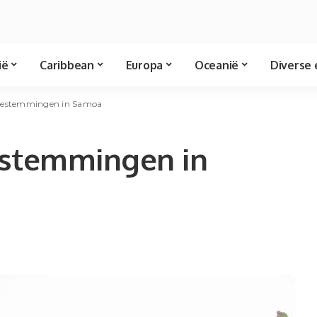
ië
Caribbean
Europa
Oceanië
Diverse 
e bestemmingen in Samoa
bestemmingen in