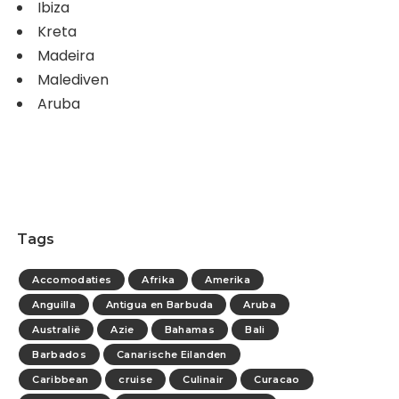
Ibiza
Kreta
Madeira
Malediven
Aruba
Tags
Accomodaties
Afrika
Amerika
Anguilla
Antigua en Barbuda
Aruba
Australië
Azie
Bahamas
Bali
Barbados
Canarische Eilanden
Caribbean
cruise
Culinair
Curacao