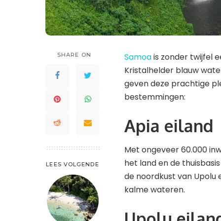
St. Maarten en St. Martin
Saint Lucia
Waddeneilanden
Trinidad en Tobago
Saint-Barthélemy
Turks- en Caicoseilanden
St. Kitts en Nevis
SHARE ON
Samoa
is zonder twijfel 
St. Maarten en St. Martin
Kristalhelder blauw wate
Trinidad en Tobago
geven deze prachtige ple
Turks- en Caicoseilanden
bestemmingen:
Apia eiland
Met ongeveer 60.000 inw
het land en de thuisbasi
LEES VOLGENDE
de noordkust van Upolu e
kalme wateren.
Upolu eilan