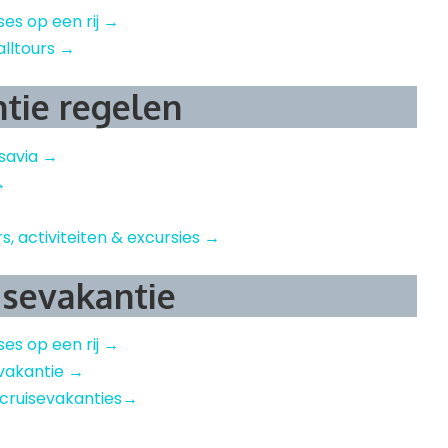
ises op een rij →
alltours →
ntie regelen
nsavia →
→
rs, activiteiten & excursies →
isevakantie
ises op een rij →
sevakantie →
 cruisevakanties→