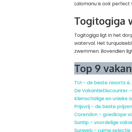
Lalomanu is ook perfect
Togitogiga 
Togitogiga ligt in het d
waterval. Het turquoiseb
zwemmen. Bovendien ligt 
Top 9 vakan
TUI – de beste resorts &
De VakantieDiscounter 
Kleinschalige en uniek
Prijsvrij – de beste prijze
Corendon – goedkope v
Suntip – voordelige vaka
Sunweb – ruime selectie