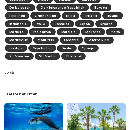
De balearen
Dominicaanse Republiek
Europa
Filipijnen
Griekenland
ibiza
Ierland
Ijsland
Indonesië
Italië
Jamaica
Japan
Kroatië
Madeira
Malediven
Maleisië
Mallorca
Malta
Martinique
Mauritius
Oceanie
Puerto Rico
reistips
Seychellen
Sicilië
Spanje
St. Maarten
St. Martin
Thailand
Zoek
Laatste berichten