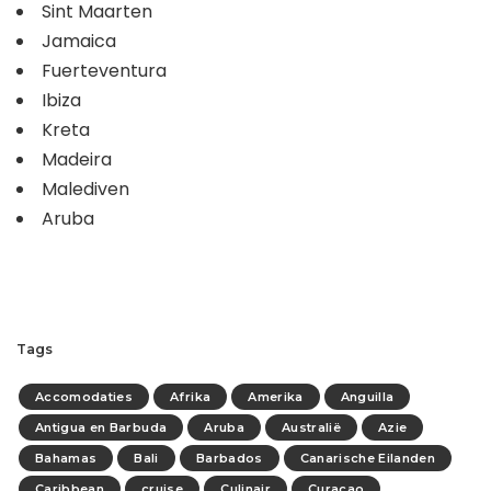
Sint Maarten
Jamaica
Fuerteventura
Ibiza
Kreta
Madeira
Malediven
Aruba
Tags
Accomodaties
Afrika
Amerika
Anguilla
Antigua en Barbuda
Aruba
Australië
Azie
Bahamas
Bali
Barbados
Canarische Eilanden
Caribbean
cruise
Culinair
Curacao