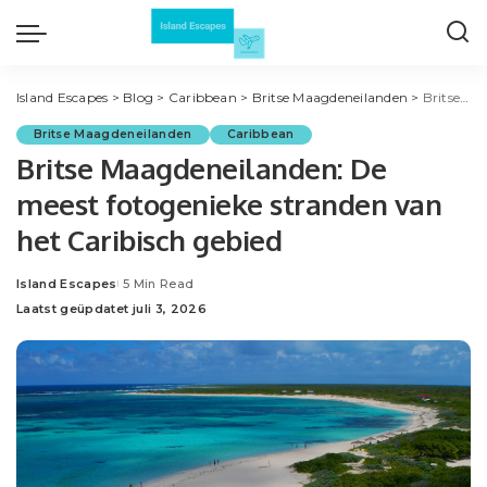
Island Escapes
>
Blog
>
Caribbean
>
Britse Maagdeneilanden
>
Britse Maagdeneilanden: De meest fotogenieke stranden van het Caribisch gebied
Britse Maagdeneilanden
Caribbean
Britse Maagdeneilanden: De
meest fotogenieke stranden van
het Caribisch gebied
Island Escapes
5 Min Read
Posted
Laatst geüpdatet juli 3, 2026
by