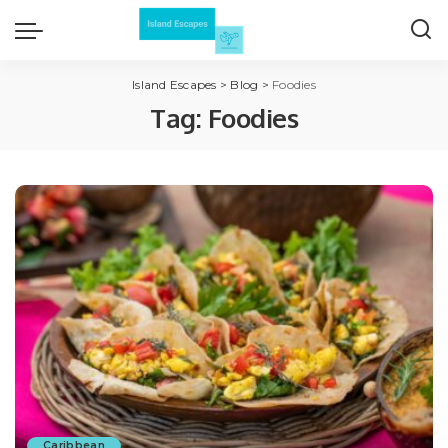
Island Escapes
>
Blog
>
Foodies
Tag:
Foodies
Caribbean