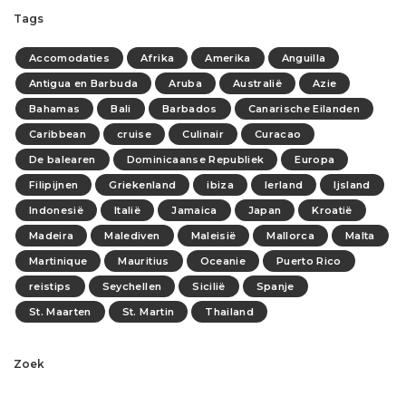
Tags
Accomodaties
Afrika
Amerika
Anguilla
Antigua en Barbuda
Aruba
Australië
Azie
Bahamas
Bali
Barbados
Canarische Eilanden
Caribbean
cruise
Culinair
Curacao
De balearen
Dominicaanse Republiek
Europa
Filipijnen
Griekenland
ibiza
Ierland
Ijsland
Indonesië
Italië
Jamaica
Japan
Kroatië
Madeira
Malediven
Maleisië
Mallorca
Malta
Martinique
Mauritius
Oceanie
Puerto Rico
reistips
Seychellen
Sicilië
Spanje
St. Maarten
St. Martin
Thailand
Zoek