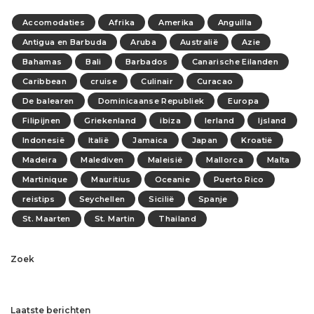
Accomodaties
Afrika
Amerika
Anguilla
Antigua en Barbuda
Aruba
Australië
Azie
Bahamas
Bali
Barbados
Canarische Eilanden
Caribbean
cruise
Culinair
Curacao
De balearen
Dominicaanse Republiek
Europa
Filipijnen
Griekenland
ibiza
Ierland
Ijsland
Indonesië
Italië
Jamaica
Japan
Kroatië
Madeira
Malediven
Maleisië
Mallorca
Malta
Martinique
Mauritius
Oceanie
Puerto Rico
reistips
Seychellen
Sicilië
Spanje
St. Maarten
St. Martin
Thailand
Zoek
Laatste berichten