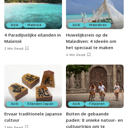
Azië
Maleisië
Azië
Malediven
4 Paradijselijke eilanden in
Huwelijksreis op de
Maleisië
Malediven: 4 ideeën om
het speciaal te maken
2 Min Read
4 Min Read
Azië
Eilanden Japan
Azië
Filipijnen
Ervaar traditionele Japanse
Buiten de gebaande
cultuur
paden: 8 unieke natuur- en
cultuurtrips om te
3 Min Read