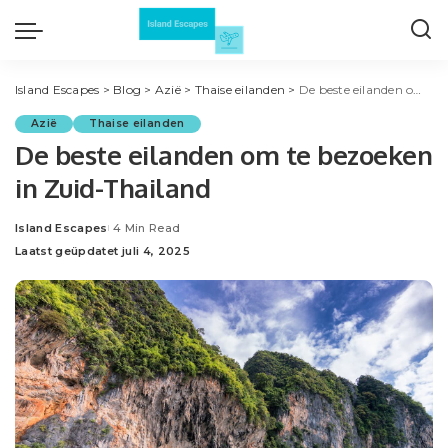
Island Escapes
>
Blog
>
Azië
>
Thaise eilanden
>
De beste eilanden om te bezoeken in Zuid-Thailand
Azië
Thaise eilanden
De beste eilanden om te bezoeken
in Zuid-Thailand
Island Escapes
4 Min Read
Posted
Laatst geüpdatet juli 4, 2025
by