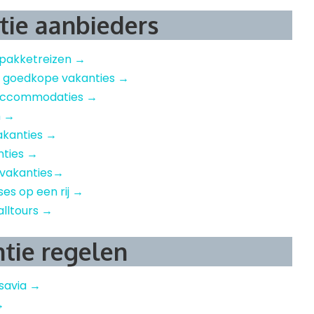
tie aanbieders
 pakketreizen →
– goedkope vakanties →
e accommodaties →
n →
akanties →
nties →
 vakanties→
ises op een rij →
alltours →
ntie regelen
nsavia →
→