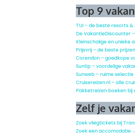
Top 9 vakan
TUI – de beste resorts &
De VakantieDiscounter 
Kleinschalige en uniek
Prijsvrij – de beste prijze
Corendon – goedkope v
Suntip – voordelige vaka
Sunweb – ruime selectie
Cruisereizen.nl – alle cru
Pakketreizen boeken bij 
Zelf je vaka
Zoek vliegtickets bij Tra
Zoek een accomodatie 