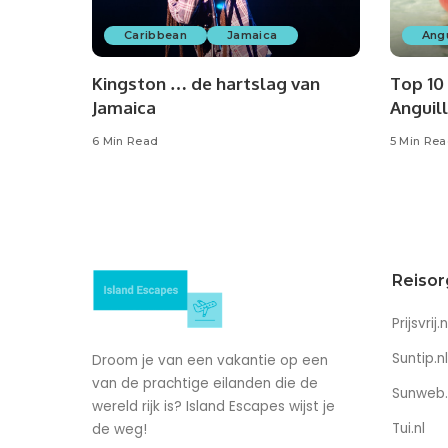
Caribbean
Jamaica
Angu
Kingston … de hartslag van
Top 10
Jamaica
Anguil
6 Min Read
5 Min Re
Reisor
Prijsvrij.n
Suntip.nl
Droom je van een vakantie op een
van de prachtige eilanden die de
Sunweb.
wereld rijk is? Island Escapes wijst je
Tui.nl
de weg!