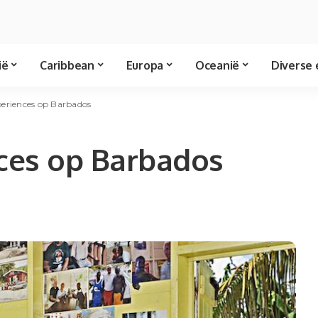
ië
Caribbean
Europa
Oceanië
Diverse 
xperiences op Barbados
nces op Barbados