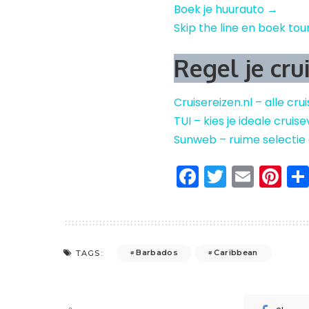
Boek je huurauto →
Skip the line en boek tou
Regel je cru
Cruisereizen.nl – alle cru
TUI – kies je ideale crui
Sunweb – ruime selectie
Facebook
Twitter
Emai
Pi
Barbados
Caribbean
TAGS: