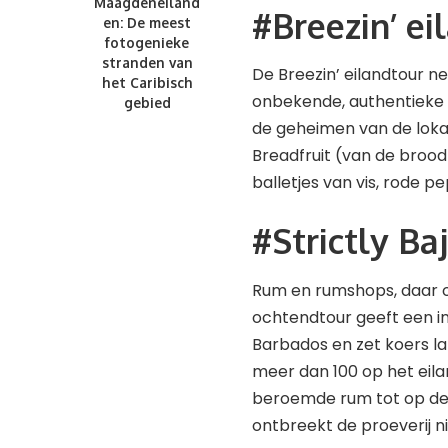
Maagdeneiland
#Breezin’ ei
en: De meest
fotogenieke
stranden van
De Breezin’ eilandtour 
het Caribisch
onbekende, authentieke d
gebied
de geheimen van de lokal
Breadfruit (van de broo
balletjes van vis, rode pe
#Strictly B
Rum en rumshops, daar o
ochtendtour geeft een in
Barbados en zet koers la
meer dan 100 op het eila
beroemde rum tot op de
ontbreekt de proeverij ni