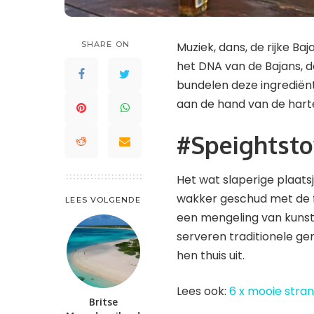
St. Maarten en St. Martin
Saint Lucia
Waddeneilanden
Trinidad en Tobago
Saint-Barthélemy
SHARE ON
Muziek, dans, de rijke Ba
Turks- en Caicoseilanden
St. Kitts en Nevis
het DNA van de Bajans, 
St. Maarten en St. Martin
bundelen deze ingrediën
aan de hand van de hartel
Trinidad en Tobago
Turks- en Caicoseilanden
#Speightstow
Het wat slaperige plaat
wakker geschud met de fe
LEES VOLGENDE
een mengeling van kunst,
serveren traditionele ge
hen thuis uit.
Lees ook:
6 x mooie stran
Britse