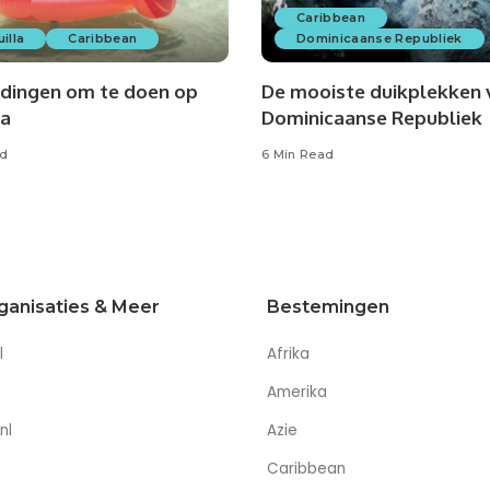
Caribbean
illa
Caribbean
Dominicaanse Republiek
 dingen om te doen op
De mooiste duikplekken 
la
Dominicaanse Republiek
ad
6 Min Read
ganisaties & Meer
Bestemingen
l
Afrika
Amerika
nl
Azie
Caribbean