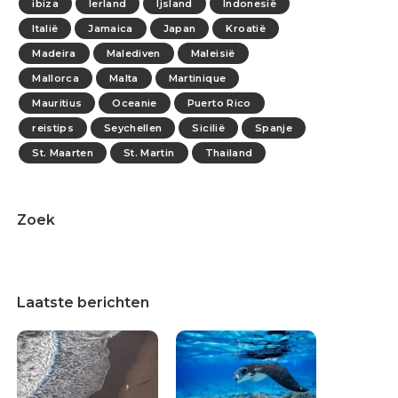
ibiza
Ierland
Ijsland
Indonesië
Italië
Jamaica
Japan
Kroatië
Madeira
Malediven
Maleisië
Mallorca
Malta
Martinique
Mauritius
Oceanie
Puerto Rico
reistips
Seychellen
Sicilië
Spanje
St. Maarten
St. Martin
Thailand
Zoek
Laatste berichten