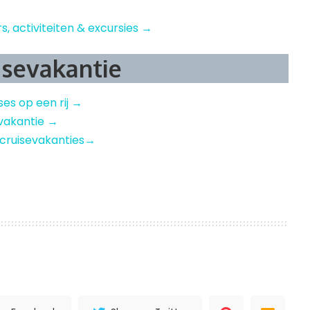
rs, activiteiten & excursies →
isevakantie
ises op een rij →
sevakantie →
 cruisevakanties→
l
nterest
Delen