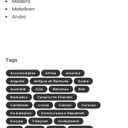
Madeira
Malediven
Aruba
Tags
Accomodaties
Afrika
Amerika
Anguilla
Antigua en Barbuda
Aruba
Australië
Azie
Bahamas
Bali
Barbados
Canarische Eilanden
Caribbean
cruise
Culinair
Curacao
De balearen
Dominicaanse Republiek
Europa
Filipijnen
Griekenland