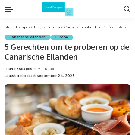
Island Escapes
>
Blog
>
Europa
>
Canarische eilanden
>
5 Gerechten om te proberen op de Canarische Eilanden
Canarische eilanden
Europa
5 Gerechten om te proberen op de
Canarische Eilanden
Island Escapes
4 Min Read
Posted
Laatst geüpdatet september 24, 2025
by