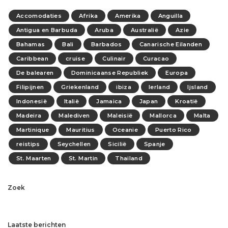
Accomodaties
Afrika
Amerika
Anguilla
Antigua en Barbuda
Aruba
Australië
Azie
Bahamas
Bali
Barbados
Canarische Eilanden
Caribbean
cruise
Culinair
Curacao
De balearen
Dominicaanse Republiek
Europa
Filipijnen
Griekenland
ibiza
Ierland
Ijsland
Indonesië
Italië
Jamaica
Japan
Kroatië
Madeira
Malediven
Maleisië
Mallorca
Malta
Martinique
Mauritius
Oceanie
Puerto Rico
reistips
Seychellen
Sicilië
Spanje
St. Maarten
St. Martin
Thailand
Zoek
Laatste berichten