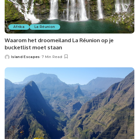
Afrika
La Réunion
Waarom het droomeiland La Réunion op je
bucketlist moet staan
Island Escapes
7 Min Read
Posted
by