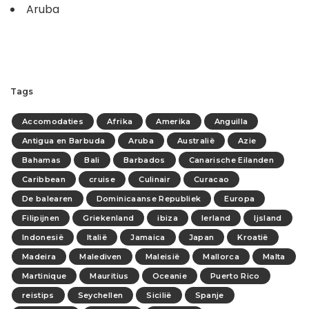
Aruba
Tags
Accomodaties
Afrika
Amerika
Anguilla
Antigua en Barbuda
Aruba
Australië
Azie
Bahamas
Bali
Barbados
Canarische Eilanden
Caribbean
cruise
Culinair
Curacao
De balearen
Dominicaanse Republiek
Europa
Filipijnen
Griekenland
ibiza
Ierland
Ijsland
Indonesië
Italië
Jamaica
Japan
Kroatië
Madeira
Malediven
Maleisië
Mallorca
Malta
Martinique
Mauritius
Oceanie
Puerto Rico
reistips
Seychellen
Sicilië
Spanje