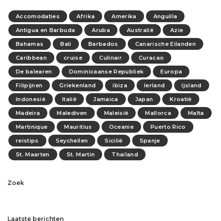
Accomodaties
Afrika
Amerika
Anguilla
Antigua en Barbuda
Aruba
Australië
Azie
Bahamas
Bali
Barbados
Canarische Eilanden
Caribbean
cruise
Culinair
Curacao
De balearen
Dominicaanse Republiek
Europa
Filipijnen
Griekenland
ibiza
Ierland
Ijsland
Indonesië
Italië
Jamaica
Japan
Kroatië
Madeira
Malediven
Maleisië
Mallorca
Malta
Martinique
Mauritius
Oceanie
Puerto Rico
reistips
Seychellen
Sicilië
Spanje
St. Maarten
St. Martin
Thailand
Zoek
Laatste berichten