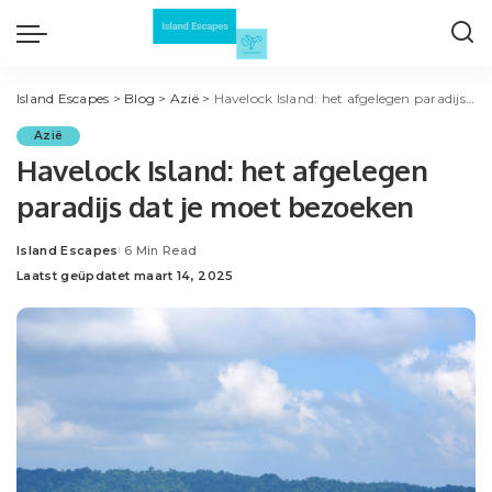
Island Escapes
>
Blog
>
Azië
>
Havelock Island: het afgelegen paradijs dat je moet bezoeken
Azië
Havelock Island: het afgelegen
paradijs dat je moet bezoeken
Island Escapes
6 Min Read
Posted
Laatst geüpdatet maart 14, 2025
by