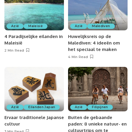
Azië
Maleisië
Azië
Malediven
4 Paradijselijke eilanden in
Huwelijksreis op de
Maleisië
Malediven: 4 ideeën om
het speciaal te maken
2 Min Read
4 Min Read
Azië
Eilanden Japan
Azië
Filipijnen
Ervaar traditionele Japanse
Buiten de gebaande
cultuur
paden: 8 unieke natuur- en
cultuurtrips om te
3 Min Read