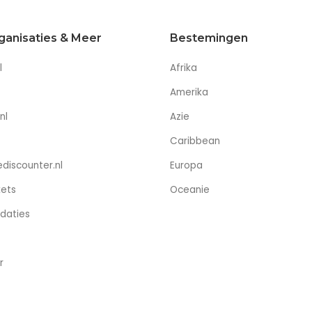
ganisaties & Meer
Bestemingen
l
Afrika
Amerika
nl
Azie
Caribbean
discounter.nl
Europa
kets
Oceanie
daties
r