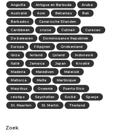
Anguilla
Antigua en Barbuda
Aruba
Australië
Azie
Bahamas
Bali
Barbados
Canarische Eilanden
Caribbean
cruise
Culinair
Curacao
De balearen
Dominicaanse Republiek
Europa
Filipijnen
Griekenland
ibiza
Ierland
Ijsland
Indonesië
Italië
Jamaica
Japan
Kroatië
Madeira
Malediven
Maleisië
Mallorca
Malta
Martinique
Mauritius
Oceanie
Puerto Rico
reistips
Seychellen
Sicilië
Spanje
St. Maarten
St. Martin
Thailand
Zoek