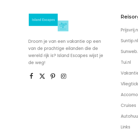
Reisor
Prijsvrij.n
Suntip.nl
Droom je van een vakantie op een
van de prachtige eilanden die de
Sunweb.
wereld rijk is? Island Escapes wijst je
Tui.nl
de weg!
Vakantie
Vliegtic
Accomo
Cruises
Autohuu
Links