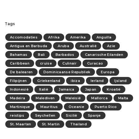
Tags
Accomodaties
Afrika
Amerika
Anguilla
Antigua en Barbuda
Aruba
Australië
Azie
Bahamas
Bali
Barbados
Canarische Eilanden
Caribbean
cruise
Culinair
Curacao
De balearen
Dominicaanse Republiek
Europa
Filipijnen
Griekenland
ibiza
Ierland
Ijsland
Indonesië
Italië
Jamaica
Japan
Kroatië
Madeira
Malediven
Maleisië
Mallorca
Malta
Martinique
Mauritius
Oceanie
Puerto Rico
reistips
Seychellen
Sicilië
Spanje
St. Maarten
St. Martin
Thailand