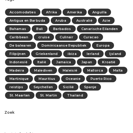
Accomodaties
Afrika
Amerika
Anguilla
Antigua en Barbuda
Aruba
Australië
Azie
Bahamas
Bali
Barbados
Canarische Eilanden
Caribbean
cruise
Culinair
Curacao
De balearen
Dominicaanse Republiek
Europa
Filipijnen
Griekenland
ibiza
Ierland
Ijsland
Indonesië
Italië
Jamaica
Japan
Kroatië
Madeira
Malediven
Maleisië
Mallorca
Malta
Martinique
Mauritius
Oceanie
Puerto Rico
reistips
Seychellen
Sicilië
Spanje
St. Maarten
St. Martin
Thailand
Zoek