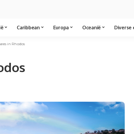
ië
Caribbean
Europa
Oceanië
Diverse 
sees in Rhodos
hodos