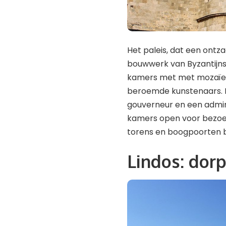
Het paleis, dat een ont
bouwwerk van Byzantijnse
kamers met met mozaïek 
beroemde kunstenaars. I
gouverneur en een admini
kamers open voor bezoek
torens en boogpoorten 
Lindos: dor