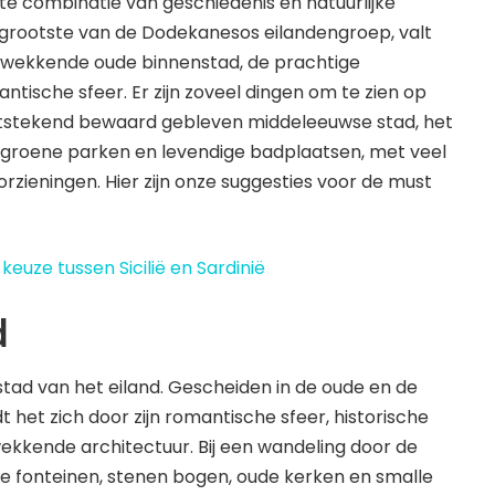
e combinatie van geschiedenis en natuurlijke
t grootste van de Dodekanesos eilandengroep, valt
ukwekkende oude binnenstad, de prachtige
tische sfeer. Er zijn zoveel dingen om te zien op
itstekend bewaard gebleven middeleeuwse stad, het
, groene parken en levendige badplaatsen, met veel
orzieningen. Hier zijn onze suggesties voor de must
keuze tussen Sicilië en Sardinië
d
tad van het eiland. Gescheiden in de oude en de
 het zich door zijn romantische sfeer, historische
kkende architectuur. Bij een wandeling door de
ske fonteinen, stenen bogen, oude kerken en smalle