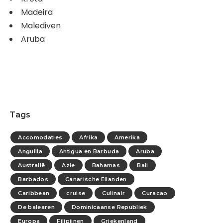
Madeira
Malediven
Aruba
Tags
Accomodaties
Afrika
Amerika
Anguilla
Antigua en Barbuda
Aruba
Australië
Azie
Bahamas
Bali
Barbados
Canarische Eilanden
Caribbean
cruise
Culinair
Curacao
De balearen
Dominicaanse Republiek
Europa
Filipijnen
Griekenland