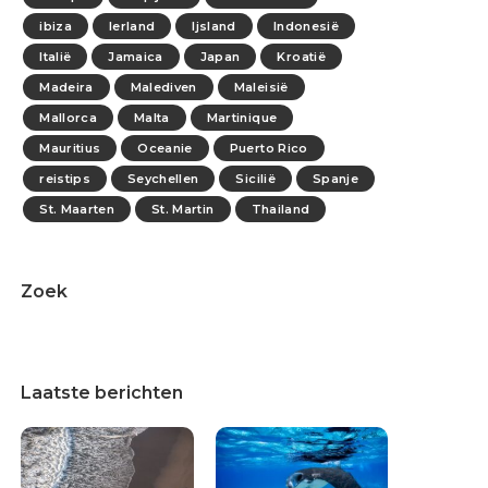
ibiza
Ierland
Ijsland
Indonesië
Italië
Jamaica
Japan
Kroatië
Madeira
Malediven
Maleisië
Mallorca
Malta
Martinique
Mauritius
Oceanie
Puerto Rico
reistips
Seychellen
Sicilië
Spanje
St. Maarten
St. Martin
Thailand
Zoek
Laatste berichten