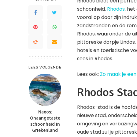
Rhodos biedt een perfect
Saint Lucia
Waddeneilanden
schoonheid.
Rhodos
, he
St. Kitts en Nevis
vooral op door zijn indr
Saint-Barthélemy
St. Maarten en St. Martin
zandstranden en de roman
St. Kitts en Nevis
Trinidad en Tobago
Rhodos, waaronder de u
St. Maarten en St. Martin
Turks- en Caicoseilanden
pittoreske dorpje Lindos
Trinidad en Tobago
hotels en toeristische vo
Turks- en Caicoseilanden
sees in Rhodos.
LEES VOLGENDE
Lees ook:
Zo maak je een 
Rhodos Sta
Rhodos-stad is de hoofds
Naxos:
nieuwe stad, onderscheidt
Onaangetaste
omgeving en verbazingwe
schoonheid in
Griekenland
oude stad zul je pittore