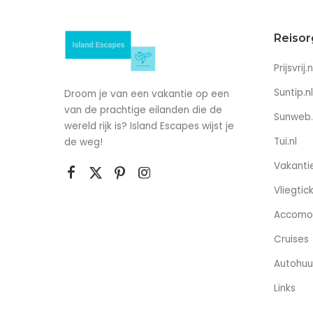
Reisor
Prijsvrij.n
Suntip.nl
Droom je van een vakantie op een
van de prachtige eilanden die de
Sunweb.
wereld rijk is? Island Escapes wijst je
Tui.nl
de weg!
Vakantie
Vliegtic
Accomo
Cruises
Autohuu
Links