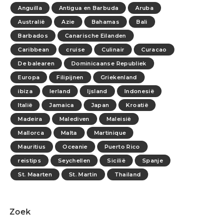
Anguilla
Antigua en Barbuda
Aruba
Australië
Azie
Bahamas
Bali
Barbados
Canarische Eilanden
Caribbean
cruise
Culinair
Curacao
De balearen
Dominicaanse Republiek
Europa
Filipijnen
Griekenland
ibiza
Ierland
Ijsland
Indonesië
Italië
Jamaica
Japan
Kroatië
Madeira
Malediven
Maleisië
Mallorca
Malta
Martinique
Mauritius
Oceanie
Puerto Rico
reistips
Seychellen
Sicilië
Spanje
St. Maarten
St. Martin
Thailand
Zoek