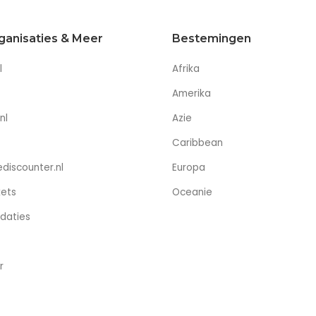
ganisaties & Meer
Bestemingen
l
Afrika
Amerika
nl
Azie
Caribbean
discounter.nl
Europa
kets
Oceanie
daties
r