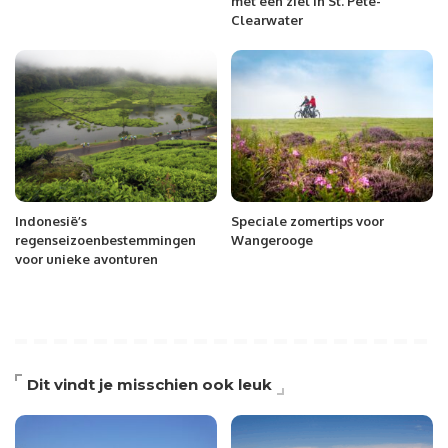
met een ziel in St. Pete-
Clearwater
Indonesië’s
Speciale zomertips voor
regenseizoenbestemmingen
Wangerooge
voor unieke avonturen
Dit vindt je misschien ook leuk