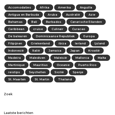
Accomodaties
Afrika
Amerika
Anguilla
Antigua en Barbuda
Aruba
Australië
Azie
Bahamas
Bali
Barbados
Canarische Eilanden
Caribbean
cruise
Culinair
Curacao
De balearen
Dominicaanse Republiek
Europa
Filipijnen
Griekenland
ibiza
Ierland
Ijsland
Indonesië
Italië
Jamaica
Japan
Kroatië
Madeira
Malediven
Maleisië
Mallorca
Malta
Martinique
Mauritius
Oceanie
Puerto Rico
reistips
Seychellen
Sicilië
Spanje
St. Maarten
St. Martin
Thailand
Zoek
Laatste berichten