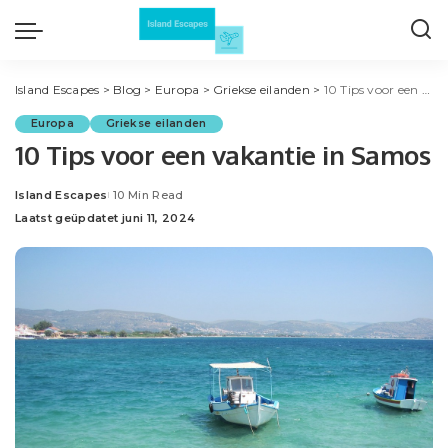
Island Escapes
>
Blog
>
Europa
>
Griekse eilanden
>
10 Tips voor een vakantie in Samos
Europa
Griekse eilanden
10 Tips voor een vakantie in Samos
Island Escapes
10 Min Read
Posted
Laatst geüpdatet juni 11, 2024
by