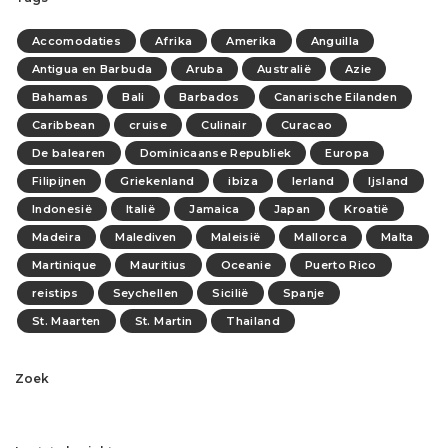
Accomodaties
Afrika
Amerika
Anguilla
Antigua en Barbuda
Aruba
Australië
Azie
Bahamas
Bali
Barbados
Canarische Eilanden
Caribbean
cruise
Culinair
Curacao
De balearen
Dominicaanse Republiek
Europa
Filipijnen
Griekenland
ibiza
Ierland
Ijsland
Indonesië
Italië
Jamaica
Japan
Kroatië
Madeira
Malediven
Maleisië
Mallorca
Malta
Martinique
Mauritius
Oceanie
Puerto Rico
reistips
Seychellen
Sicilië
Spanje
St. Maarten
St. Martin
Thailand
Zoek