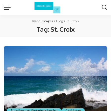
Island Escapes
>
Blog
>
St. Croix
Tag:
St. Croix
Amerikaanse Maagdeneilanden
Caribbean