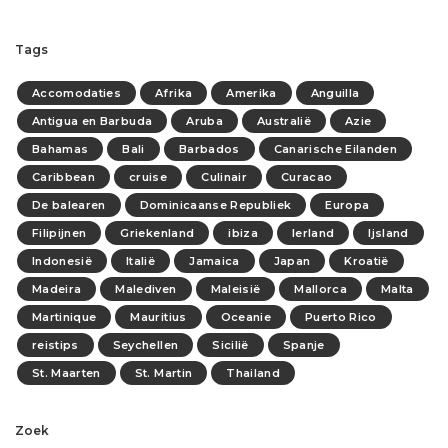
Tags
Accomodaties
Afrika
Amerika
Anguilla
Antigua en Barbuda
Aruba
Australië
Azie
Bahamas
Bali
Barbados
Canarische Eilanden
Caribbean
cruise
Culinair
Curacao
De balearen
Dominicaanse Republiek
Europa
Filipijnen
Griekenland
ibiza
Ierland
Ijsland
Indonesië
Italië
Jamaica
Japan
Kroatië
Madeira
Malediven
Maleisië
Mallorca
Malta
Martinique
Mauritius
Oceanie
Puerto Rico
reistips
Seychellen
Sicilië
Spanje
St. Maarten
St. Martin
Thailand
Zoek