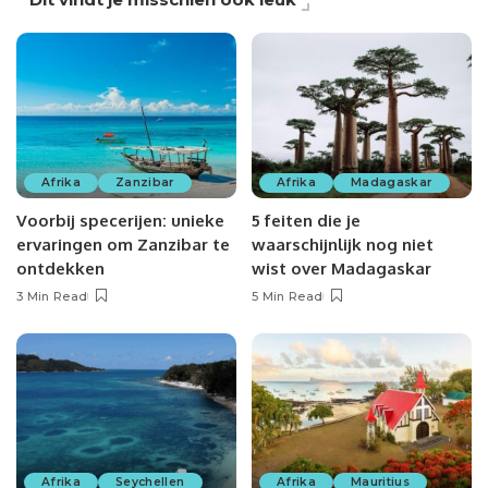
Afrika
Zanzibar
Afrika
Madagaskar
Voorbij specerijen: unieke
5 feiten die je
ervaringen om Zanzibar te
waarschijnlijk nog niet
ontdekken
wist over Madagaskar
3 Min Read
5 Min Read
Afrika
Seychellen
Afrika
Mauritius