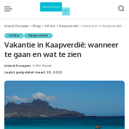
Island Escapes
>
Blog
>
Afrika
>
Kaapverdië
>
Vakantie in Kaapverdië: wanneer te gaan en wat te zien
Afrika
Kaapverdië
Vakantie in Kaapverdië: wanneer
te gaan en wat te zien
Island Escapes
5 Min Read
Posted
Laatst geüpdatet maart 20, 2025
by