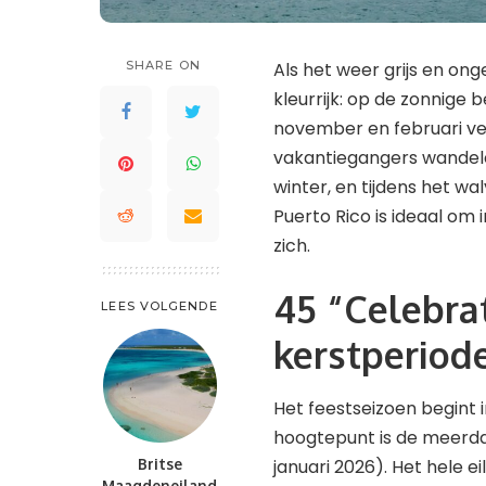
Saint Lucia
Waddeneilanden
St. Kitts en Nevis
Saint-Barthélemy
SHARE ON
Als het weer grijs en ong
St. Maarten en St. Martin
St. Kitts en Nevis
kleurrijk: op de zonnige
Trinidad en Tobago
november en februari ve
St. Maarten en St. Martin
Turks- en Caicoseilanden
vakantiegangers wandele
Trinidad en Tobago
winter, en tijdens het wa
Turks- en Caicoseilanden
Puerto Rico is ideaal o
zich.
45 “Celebra
LEES VOLGENDE
kerstperiod
Het feestseizoen begint i
hoogtepunt is de meerdaa
januari 2026). Het hele 
Britse
Maagdeneiland