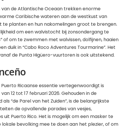
n van de Atlantische Oceaan trekken enorme
 warme Caribische wateren aan de westkust van
rt te planten en hun nakomelingen groot te brengen.
ijkheid om een ​​walvistocht bij zonsondergang te
” of om te zwemmen met walvissen, dolfijnen, haaien
een duik in “Cabo Roco Adventures Tourmarine”. Het
 vanaf de Punta Higüero-vuurtoren is ook uitstekend.
onceño
e Puerto Ricaanse essentie vertegenwoordigt is
 van 12 tot 17 februari 2026. Gehouden in de
als “de Parel van het Zuiden”, is de belangrijkste
iteiten de opvallende parades van vesjes,
s uit Puerto Rico. Het is mogelijk om een masker te
okale bevolking mee te doen aan het plezier, of om