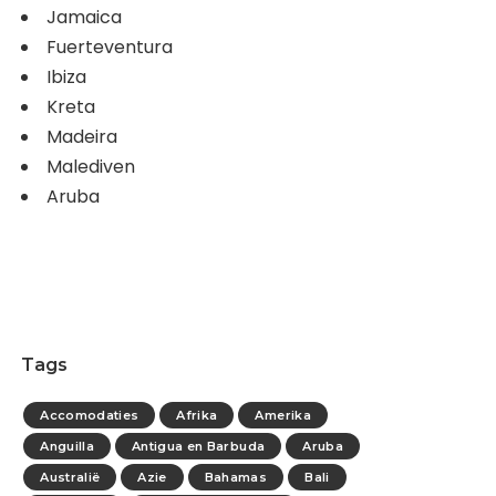
Jamaica
Fuerteventura
Ibiza
Kreta
Madeira
Malediven
Aruba
Tags
Accomodaties
Afrika
Amerika
Anguilla
Antigua en Barbuda
Aruba
Australië
Azie
Bahamas
Bali