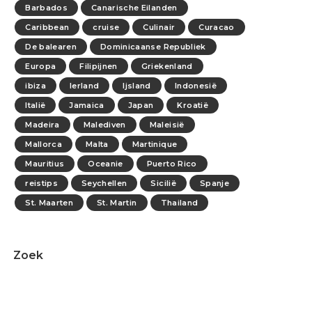
Barbados
Canarische Eilanden
Caribbean
cruise
Culinair
Curacao
De balearen
Dominicaanse Republiek
Europa
Filipijnen
Griekenland
ibiza
Ierland
Ijsland
Indonesië
Italië
Jamaica
Japan
Kroatië
Madeira
Malediven
Maleisië
Mallorca
Malta
Martinique
Mauritius
Oceanie
Puerto Rico
reistips
Seychellen
Sicilië
Spanje
St. Maarten
St. Martin
Thailand
Zoek