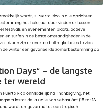
emakkelijk wordt, is Puerto Rico in alle opzichten
 bestemming het hele jaar door vinden er tussen
el festivals en evenementen plaats, actieve
n en surfen in de beste omstandigheden in de
lvisseizoen zijn er enorme bultrugkolonies te zien.
m in de winter een gevarieerde zomerbestemming op
tion Days” – de langste
e ter wereld
n Puerto Rico onmiddellijk na Thanksgiving, het
gse “Fiestas de la Calle San Sebastián” (15 tot 18
eiland wordt omgevormd tot een tropisch