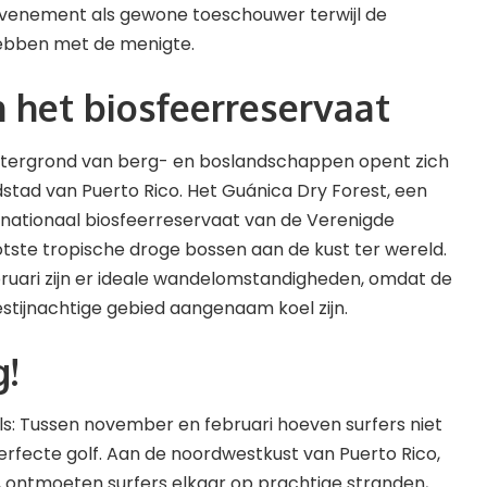
venement als gewone toeschouwer terwijl de
hebben met de menigte.
 het biosfeerreservaat
tergrond van berg- en boslandschappen opent zich
fdstad van Puerto Rico. Het Guánica Dry Forest, een
rnationaal biosfeerreservaat van de Verenigde
ootste tropische droge bossen aan de kust ter wereld.
uari zijn er ideale wandelomstandigheden, omdat de
stijnachtige gebied aangenaam koel zijn.
!
ls: Tussen november en februari hoeven surfers niet
rfecte golf. Aan de noordwestkust van Puerto Rico,
, ontmoeten surfers elkaar op prachtige stranden,