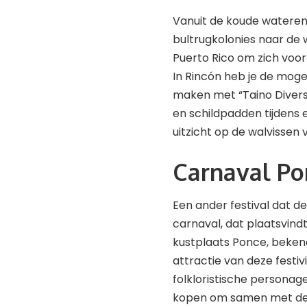
Vanuit de koude watere
bultrugkolonies naar de
Puerto Rico om zich voo
In Rincón heb je de mogel
maken met “Taino Divers
en schildpadden tijdens 
uitzicht op de walvissen
Carnaval P
Een ander festival dat d
carnaval, dat plaatsvindt
kustplaats Ponce, bekend 
attractie van deze festiv
folkloristische personage
kopen om samen met de l