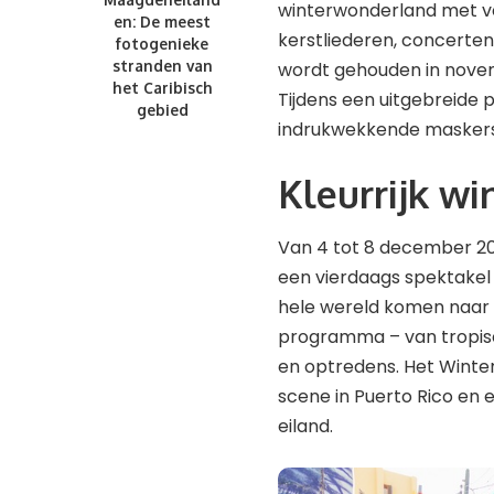
winterwonderland met ver
en: De meest
kerstliederen, concerten
fotogenieke
stranden van
wordt gehouden in novemb
het Caribisch
Tijdens een uitgebreide 
gebied
indrukwekkende maskers e
Kleurrijk wi
Van 4 tot 8 december 20
een vierdaags spektake
hele wereld komen naar 
programma – van tropisc
en optredens. Het Winter
scene in Puerto Rico en e
eiland.