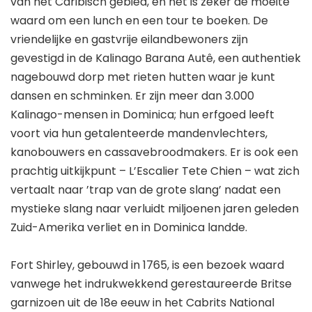
van het Caribisch gebied, en het is zeker de moeite
waard om een ​​lunch en een tour te boeken. De
vriendelijke en gastvrije eilandbewoners zijn
gevestigd in de Kalinago Barana Autê, een authentiek
nagebouwd dorp met rieten hutten waar je kunt
dansen en schminken. Er zijn meer dan 3.000
Kalinago-mensen in Dominica; hun erfgoed leeft
voort via hun getalenteerde mandenvlechters,
kanobouwers en cassavebroodmakers. Er is ook een
prachtig uitkijkpunt – L’Escalier Tete Chien – wat zich
vertaalt naar ’trap van de grote slang’ nadat een
mystieke slang naar verluidt miljoenen jaren geleden
Zuid-Amerika verliet en in Dominica landde.
Fort Shirley, gebouwd in 1765, is een bezoek waard
vanwege het indrukwekkend gerestaureerde Britse
garnizoen uit de 18e eeuw in het Cabrits National