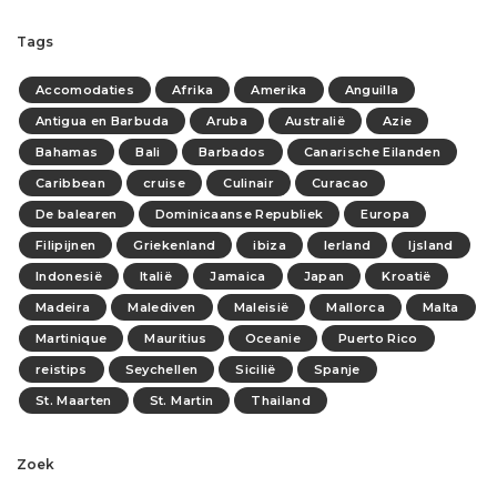
Tags
Accomodaties
Afrika
Amerika
Anguilla
Antigua en Barbuda
Aruba
Australië
Azie
Bahamas
Bali
Barbados
Canarische Eilanden
Caribbean
cruise
Culinair
Curacao
De balearen
Dominicaanse Republiek
Europa
Filipijnen
Griekenland
ibiza
Ierland
Ijsland
Indonesië
Italië
Jamaica
Japan
Kroatië
Madeira
Malediven
Maleisië
Mallorca
Malta
Martinique
Mauritius
Oceanie
Puerto Rico
reistips
Seychellen
Sicilië
Spanje
St. Maarten
St. Martin
Thailand
Zoek