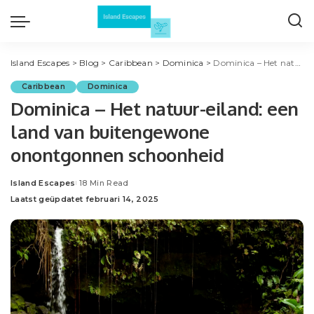
Island Escapes
>
Blog
>
Caribbean
>
Dominica
>
Dominica – Het natuur-eiland: een land van buitengewone onontgonnen schoonheid
Caribbean
Dominica
Dominica – Het natuur-eiland: een
land van buitengewone
onontgonnen schoonheid
Island Escapes
18 Min Read
Posted
Laatst geüpdatet februari 14, 2025
by