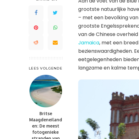
Aan de voet van de Blue 
Saint Lucia
Waddeneilanden
grootste natuurlijke hav
St. Kitts en Nevis
– met een bevolking van
Saint-Barthélemy
St. Maarten en St. Martin
grootste Engelssprekend
St. Kitts en Nevis
Trinidad en Tobago
van de Chinese overheid 
St. Maarten en St. Martin
Turks- en Caicoseilanden
Jamaica
, met een breed 
Trinidad en Tobago
bezienswaardigheden. Een 
Turks- en Caicoseilanden
eetgelegenheden bieden 
langzame en kalme tempo
LEES VOLGENDE
Britse
Maagdeneiland
en: De meest
fotogenieke
stranden van