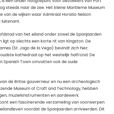
 is een ander hoogtepunt voor bezoekers van Port
nog steeds naar de zee. Het kleine Maritieme Museum
ie van de wijken waar Admiraal Horatio Nelson
 luitenant.
fdstad van het eiland onder zowel de Spanjaarden
 en ligt op slechts een korte rit van Kingston. De
ames (St. Jago de la Vega) bevindt zich hier;
e oudste kathedraal op het westelijk halfrond. De
n Spanish Town omvatten ook de oude
e van de Britse gouverneur en nu een archeologisch
zende Museum of Craft and Technology, hebben
igen, muziekinstrumenten en aardewerk.
 toont een fascinerende verzameling van voorwerpen
eilandleven voordat de Spanjaarden arriveerden. Dit