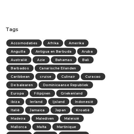
Tags
Accomodaties
Afrika
Amerika
Anguilla
Antigua en Barbuda
Aruba
Australië
Azie
Bahamas
Bali
Barbados
Canarische Eilanden
Caribbean
cruise
Culinair
Curacao
De balearen
Dominicaanse Republiek
Europa
Filipijnen
Griekenland
ibiza
Ierland
Ijsland
Indonesië
Italië
Jamaica
Japan
Kroatië
Madeira
Malediven
Maleisië
Mallorca
Malta
Martinique