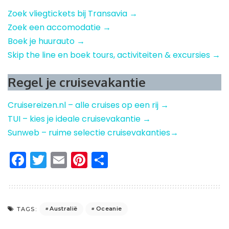
Zoek vliegtickets bij Transavia →
Zoek een accomodatie →
Boek je huurauto →
Skip the line en boek tours, activiteiten & excursies →
Regel je cruisevakantie
Cruisereizen.nl – alle cruises op een rij →
TUI – kies je ideale cruisevakantie →
Sunweb – ruime selectie cruisevakanties→
Facebook
Twitter
Email
Pinterest
Delen
Australië
Oceanie
TAGS: