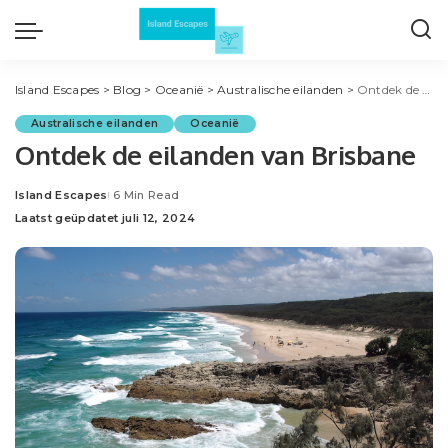
Island Escapes
>
Blog
>
Oceanië
>
Australische eilanden
>
Ontdek de eilanden van Brisbane
Australische eilanden
Oceanië
Ontdek de eilanden van Brisbane
Island Escapes
6 Min Read
Posted
Laatst geüpdatet juli 12, 2024
by