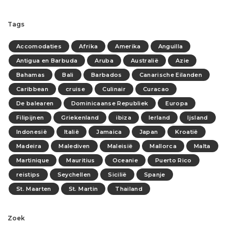
Tags
Accomodaties
Afrika
Amerika
Anguilla
Antigua en Barbuda
Aruba
Australië
Azie
Bahamas
Bali
Barbados
Canarische Eilanden
Caribbean
cruise
Culinair
Curacao
De balearen
Dominicaanse Republiek
Europa
Filipijnen
Griekenland
ibiza
Ierland
Ijsland
Indonesië
Italië
Jamaica
Japan
Kroatië
Madeira
Malediven
Maleisië
Mallorca
Malta
Martinique
Mauritius
Oceanie
Puerto Rico
reistips
Seychellen
Sicilië
Spanje
St. Maarten
St. Martin
Thailand
Zoek