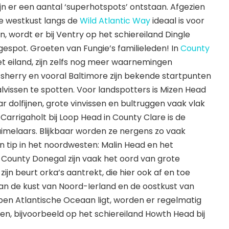
ijn er een aantal ‘superhotspots’ ontstaan. Afgezien
le westkust langs de
Wild Atlantic Way
ideaal is voor
, wordt er bij Ventry op het schiereiland Dingle
 gespot. Groeten van Fungie’s familieleden! In
County
het eiland, zijn zelfs nog meer waarnemingen
sherry en vooral Baltimore zijn bekende startpunten
vissen te spotten. Voor landspotters is Mizen Head
r dolfijnen, grote vinvissen en bultruggen vaak vlak
arrigaholt bij Loop Head in County Clare is de
tuimelaars. Blijkbaar worden ze nergens zo vaak
en tip in het noordwesten: Malin Head en het
n County Donegal zijn vaak het oord van grote
zijn beurt orka’s aantrekt, die hier ook af en toe
an de kust van Noord-Ierland en de oostkust van
 open Atlantische Oceaan ligt, worden er regelmatig
 bijvoorbeeld op het schiereiland Howth Head bij