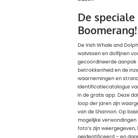
De speciale 
Boomerang!
De Irish Whale and Dolp
walvissen en dolfijnen vo
gecoördineerde aanpak g
betrokkenheid en de inze
waarnemingen en strandi
identificatiecatalogus v
in de gratis app. Deze d
loop der jaren zijn waar
van de Shannon. Op basis
mogelijke verwondingen e
foto’s zijn weergegeven,
geïdentificeerd – en daa