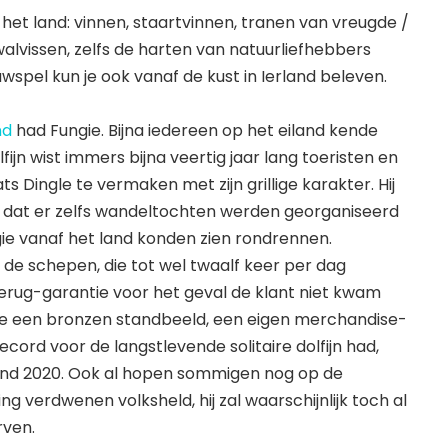
het land: vinnen, staartvinnen, tranen van vreugde /
walvissen, zelfs de harten van natuurliefhebbers
wspel kun je ook vanaf de kust in Ierland beleven.
nd
had Fungie. Bijna iedereen op het eiland kende
fijn wist immers bijna veertig jaar lang toeristen en
s Dingle te vermaken met zijn grillige karakter. Hij
 dat er zelfs wandeltochten werden georganiseerd
ie vanaf het land konden zien rondrennen.
de schepen, die tot wel twaalf keer per dag
erug-garantie voor het geval de klant niet kwam
ie een bronzen standbeeld, een eigen merchandise-
cord voor de langstlevende solitaire dolfijn had,
eind 2020. Ook al hopen sommigen nog op de
ng verdwenen volksheld, hij zal waarschijnlijk toch al
rven.