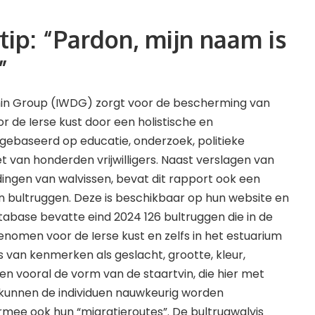
tip: “Pardon, mijn naam is
”
hin Group (IWDG) zorgt voor de bescherming van
or de Ierse kust door een holistische en
ebaseerd op educatie, onderzoek, politieke
t van honderden vrijwilligers. Naast verslagen van
ngen van walvissen, bevat dit rapport ook een
an bultruggen. Deze is beschikbaar op hun website en
atabase bevatte eind 2024 126 bultruggen die in de
genomen voor de Ierse kust en zelfs in het estuarium
 van kenmerken als geslacht, grootte, kleur,
n vooral de vorm van de staartvin, die hier met
 kunnen de individuen nauwkeurig worden
rmee ook hun “migratieroutes”. De bultrugwalvis