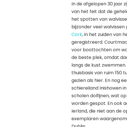
In de afgelopen 30 jaar z
van het feit dat de gehe
het spotten van walvissen
bijzonder veel walvissen
Cork
, in het zuiden van 
geregistreerd. Courtmac
voor boottochten om wal
de beste plek, omdat daa
langs de kust zwemmen. C
thuisbasis van ruim 150 
gezien als hier. En nog e
schiereiland Inishowen i
scholen dolfijnen, wat op 
worden gespot. En ook a
Ierland, die niet aan de
exemplaren waargenomen,
Dublin.