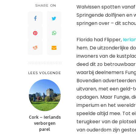
St. Maarten en St. Martin
SHARE ON
Walvissen spotten vanaf 
Saint Lucia
Waddeneilanden
Trinidad en Tobago
Springende dolfijnen en 
Saint-Barthélemy
Turks- en Caicoseilanden
springen over – dit schou
St. Kitts en Nevis
St. Maarten en St. Martin
Florida had Flipper,
Ierla
Trinidad en Tobago
hem. De uitzonderlijke dol
inwoners van de kustplaat
Turks- en Caicoseilanden
deed dit zo betrouwbaar
waarbij deelnemers Fung
LEES VOLGENDE
Bovendien adverteerden 
uitvaren, met een geld-t
opdagen. Maar Fungie, d
imperium en het wereldre
speelde altijd mee. Tot 
Cork – Ierlands
terugkeer van de plotseli
verborgen
van ouderdom zijn gesto
parel