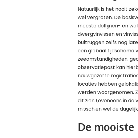
Natuurlijk is het nooit ze
wel vergroten. De basisve
meeste dolfijnen- en wal
dwergvinvissen en vinvis
bultruggen zelfs nog late
een globaal tijdschema v
zeeomstandigheden, gedul
observatiepost kan hierbi
nauwgezette registratie
locaties hebben gelokali
werden waargenomen. Z
dit zien (eveneens in de 
misschien wel de dagelij
De mooiste 