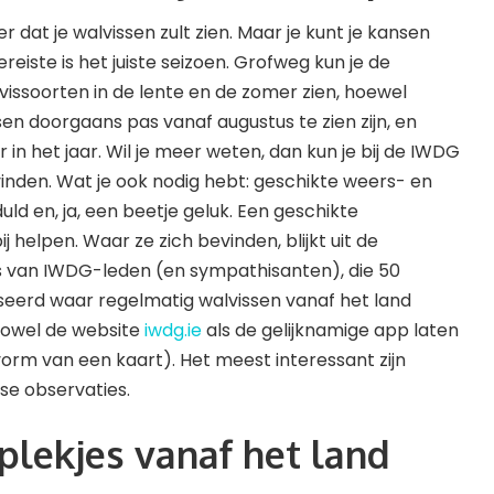
ker dat je walvissen zult zien. Maar je kunt je kansen
reiste is het juiste seizoen. Grofweg kun je de
vissoorten in de lente en de zomer zien, hoewel
sen doorgaans pas vanaf augustus te zien zijn, en
r in het jaar. Wil je meer weten, dan kun je bij de IWDG
inden. Wat je ook nodig hebt: geschikte weers- en
d en, ja, een beetje geluk. Een geschikte
j helpen. Waar ze zich bevinden, blijkt uit de
s van IWDG-leden (en sympathisanten), die 50
seerd waar regelmatig walvissen vanaf het land
owel de website
iwdg.ie
als de gelijknamige app laten
vorm van een kaart). Het meest interessant zijn
kse observaties.
plekjes vanaf het land