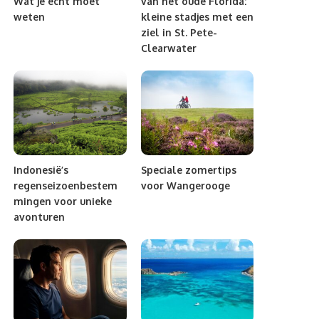
Wat je echt moet
van het oude Florida:
weten
kleine stadjes met een
ziel in St. Pete-
Clearwater
Indonesië’s
Speciale zomertips
regenseizoenbestem
voor Wangerooge
mingen voor unieke
avonturen