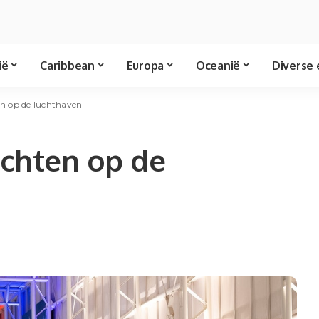
ië
Caribbean
Europa
Oceanië
Diverse 
n op de luchthaven
achten op de