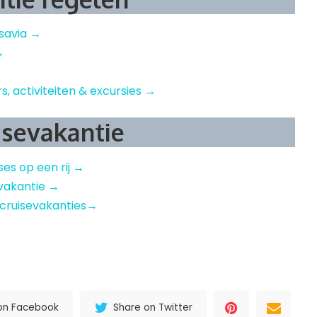
nsavia →
→
rs, activiteiten & excursies →
isevakantie
ises op een rij →
sevakantie →
 cruisevakanties→
l
nterest
Delen
on Facebook
Share on Twitter