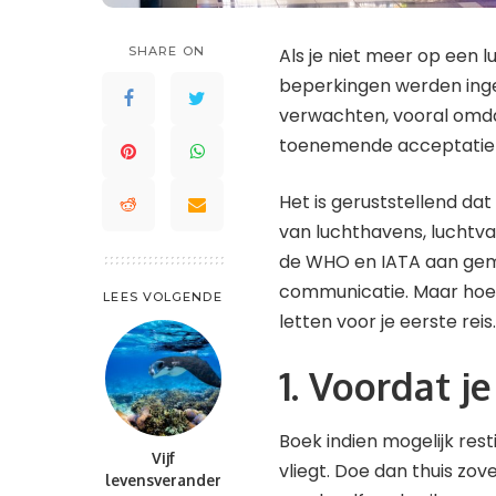
Saint Lucia
Waddeneilanden
St. Kitts en Nevis
SHARE ON
Als je niet meer op een 
Saint-Barthélemy
St. Maarten en St. Martin
beperkingen werden ingev
St. Kitts en Nevis
Trinidad en Tobago
verwachten, vooral omd
St. Maarten en St. Martin
Turks- en Caicoseilanden
toenemende acceptatie v
Trinidad en Tobago
Het is geruststellend da
Turks- en Caicoseilanden
van luchthavens, luchtv
de WHO en IATA aan geme
communicatie. Maar hoe z
LEES VOLGENDE
letten voor je eerste reis.
1. Voordat je
Boek indien mogelijk res
Vijf
vliegt. Doe dan thuis zo
levensverander