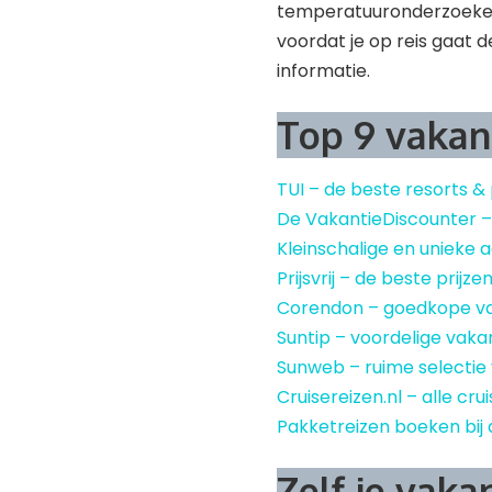
temperatuuronderzoeken
voordat je op reis gaat 
informatie.
Top 9 vakan
TUI – de beste resorts &
De VakantieDiscounter 
Kleinschalige en uniek
Prijsvrij – de beste prijze
Corendon – goedkope v
Suntip – voordelige vaka
Sunweb – ruime selectie
Cruisereizen.nl – alle cru
Pakketreizen boeken bij 
Zelf je vaka