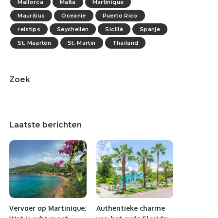
Mallorca
Malta
Martinique
Mauritius
Oceanie
Puerto Rico
reistips
Seychellen
Sicilië
Spanje
St. Maarten
St. Martin
Thailand
Zoek
Laatste berichten
Vervoer op Martinique:
Authentieke charme