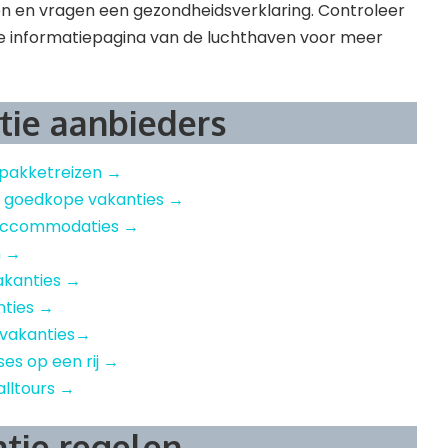
 en vragen een gezondheidsverklaring. Controleer
de informatiepagina van de luchthaven voor meer
tie aanbieders
 pakketreizen →
– goedkope vakanties →
e accommodaties →
n →
akanties →
nties →
 vakanties→
ises op een rij →
alltours →
ntie regelen