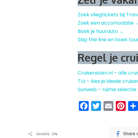
Zoek vliegtickets bij Tra
Zoek een accomodatie 
Boek je huurauto →
Skip the line en boek tou
Regel je cru
Cruisereizen.nl – alle cru
TUI – kies je ideale crui
Sunweb – ruime selectie
Facebook
Twitter
Emai
Pi
Share 
SHARE ON