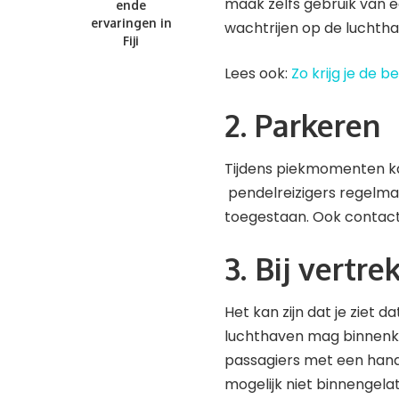
maak zelfs gebruik van 
ende
ervaringen in
wachtrijen op de luchth
Fiji
Lees ook:
Zo krijg je de be
2. Parkeren
Tijdens piekmomenten k
pendelreizigers regelmat
toegestaan. Ook contact
3. Bij vertre
Het kan zijn dat je ziet d
luchthaven mag binnenko
passagiers met een handi
mogelijk niet binnengel