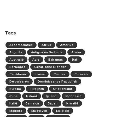
Tags
Accomodaties
Afrika
Amerika
Anguilla
Antigua en Barbuda
Aruba
Australië
Azie
Bahamas
Bali
Barbados
Canarische Eilanden
Caribbean
cruise
Culinair
Curacao
De balearen
Dominicaanse Republiek
Europa
Filipijnen
Griekenland
ibiza
Ierland
Ijsland
Indonesië
Italië
Jamaica
Japan
Kroatië
Madeira
Malediven
Maleisië