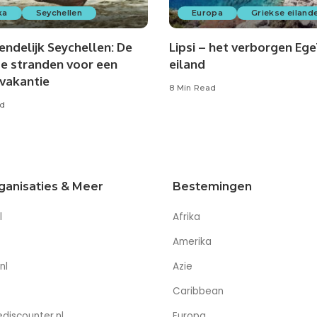
ka
Seychellen
Europa
Griekse eiland
endelijk Seychellen: De
Lipsi – het verborgen Eg
e stranden voor een
eiland
evakantie
8 Min Read
ad
ganisaties & Meer
Bestemingen
l
Afrika
Amerika
nl
Azie
Caribbean
discounter.nl
Europa