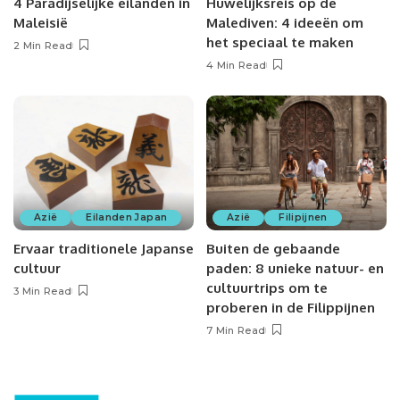
4 Paradijselijke eilanden in
Huwelijksreis op de
Maleisië
Malediven: 4 ideeën om
het speciaal te maken
2 Min Read
4 Min Read
Azië
Eilanden Japan
Azië
Filipijnen
Ervaar traditionele Japanse
Buiten de gebaande
cultuur
paden: 8 unieke natuur- en
cultuurtrips om te
3 Min Read
proberen in de Filippijnen
7 Min Read