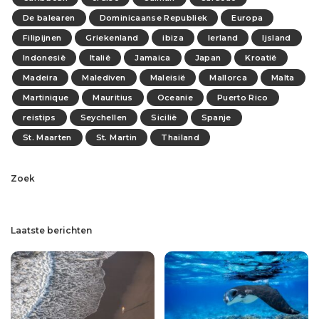
De balearen
Dominicaanse Republiek
Europa
Filipijnen
Griekenland
ibiza
Ierland
Ijsland
Indonesië
Italië
Jamaica
Japan
Kroatië
Madeira
Malediven
Maleisië
Mallorca
Malta
Martinique
Mauritius
Oceanie
Puerto Rico
reistips
Seychellen
Sicilië
Spanje
St. Maarten
St. Martin
Thailand
Zoek
Laatste berichten