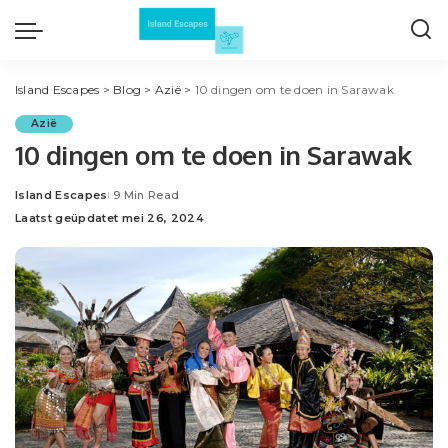
Island Escapes
>
Blog
>
Azië
>
10 dingen om te doen in Sarawak
Azië
10 dingen om te doen in Sarawak
Island Escapes
9 Min Read
Posted
Laatst geüpdatet mei 26, 2024
by