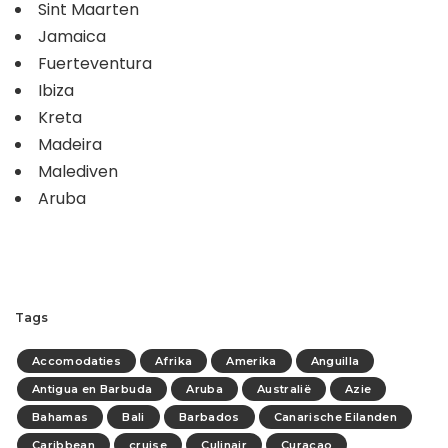
Sint Maarten
Jamaica
Fuerteventura
Ibiza
Kreta
Madeira
Malediven
Aruba
Tags
Accomodaties
Afrika
Amerika
Anguilla
Antigua en Barbuda
Aruba
Australië
Azie
Bahamas
Bali
Barbados
Canarische Eilanden
Caribbean
cruise
Culinair
Curacao