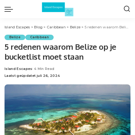
Island Escapes
>
Blog
>
Caribbean
>
Belize
>
5 redenen waarom Belize op je bucketlist moet staan
Belize
Caribbean
5 redenen waarom Belize op je
bucketlist moet staan
Island Escapes
4 Min Read
Posted
Laatst geüpdatet juli 26, 2024
by