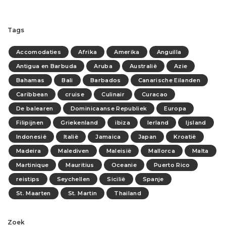
Tags
Accomodaties
Afrika
Amerika
Anguilla
Antigua en Barbuda
Aruba
Australië
Azie
Bahamas
Bali
Barbados
Canarische Eilanden
Caribbean
cruise
Culinair
Curacao
De balearen
Dominicaanse Republiek
Europa
Filipijnen
Griekenland
ibiza
Ierland
Ijsland
Indonesië
Italië
Jamaica
Japan
Kroatië
Madeira
Malediven
Maleisië
Mallorca
Malta
Martinique
Mauritius
Oceanie
Puerto Rico
reistips
Seychellen
Sicilië
Spanje
St. Maarten
St. Martin
Thailand
Zoek