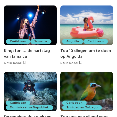
Caribbean
Jamaica
Anguilla
Caribbean
Kingston … de hartslag
Top 10 dingen om te doen
van Jamaica
op Anguilla
6 Min Read
5 Min Read
Caribbean
Caribbean
Dominicaanse Republiek
Trinidad en Tobago
De mooiste duikplekken
Tobago: een eiland voor