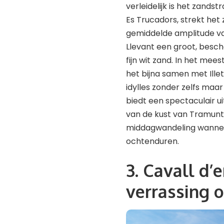
verleidelijk is het zands
Es Trucadors, strekt het 
gemiddelde amplitude van
Llevant een groot, bes
fijn wit zand. In het mee
het bijna samen met Illet
idylles zonder zelfs maa
biedt een spectaculair u
van de kust van Tramunt
middagwandeling wanneer
ochtenduren.
3. Cavall d
verrassing 