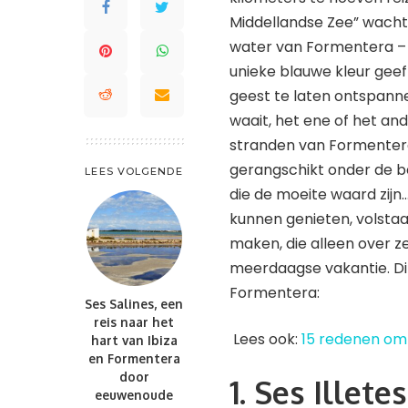
St. Maarten en St. Martin
Middellandse Zee” wacht 
Saint Lucia
Waddeneilanden
Trinidad en Tobago
water van Formentera – g
Saint-Barthélemy
Turks- en Caicoseilanden
unieke blauwe kleur geeft
St. Kitts en Nevis
geest te laten ontspannen
St. Maarten en St. Martin
waait, het ene of het and
Trinidad en Tobago
stranden van Formentera
Turks- en Caicoseilanden
gerangschikt onder de be
LEES VOLGENDE
die de moeite waard zij
kunnen genieten, volstaat
maken, die alleen over z
meerdaagse vakantie. Dit
Formentera:
Ses Salines, een
reis naar het
Lees ook:
15 redenen om 
hart van Ibiza
en Formentera
door
1. Ses Illet
eeuwenoude