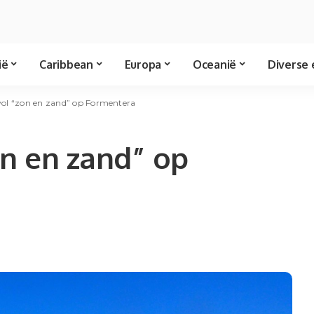
ië
Caribbean
Europa
Oceanië
Diverse 
vol “zon en zand” op Formentera
on en zand” op