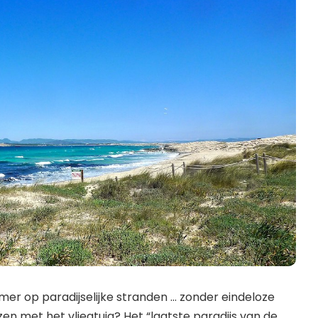
omer op paradijselijke stranden … zonder eindeloze
en met het vliegtuig? Het “laatste paradijs van de