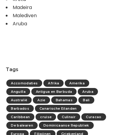
Madeira
Malediven
Aruba
Tags
Accomodaties
Afrika
Amerika
Anguilla
Antigua en Barbuda
Aruba
Australië
Azie
Bahamas
Bali
Barbados
Canarische Eilanden
Caribbean
cruise
Culinair
Curacao
De balearen
Dominicaanse Republiek
Europa
Filipijnen
Griekenland