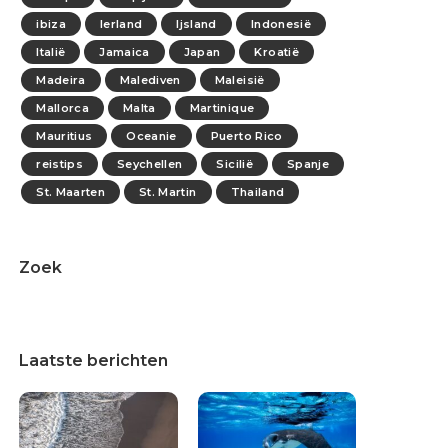
ibiza
Ierland
Ijsland
Indonesië
Italië
Jamaica
Japan
Kroatië
Madeira
Malediven
Maleisië
Mallorca
Malta
Martinique
Mauritius
Oceanie
Puerto Rico
reistips
Seychellen
Sicilië
Spanje
St. Maarten
St. Martin
Thailand
Zoek
Laatste berichten