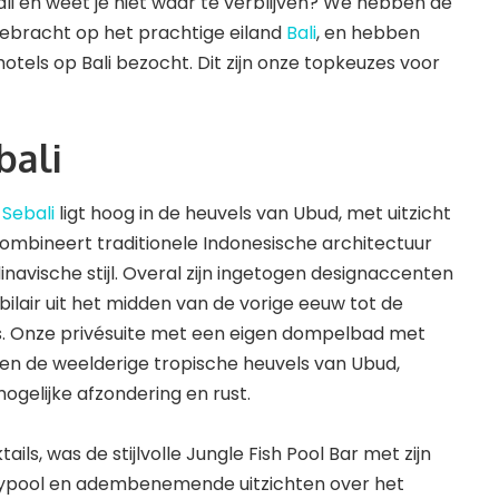
ali en weet je niet waar te verblijven? We hebben de
rgebracht op het prachtige eiland
Bali
, en hebben
otels op Bali bezocht. Dit zijn onze topkeuzes voor
bali
Sebali
ligt hoog in de heuvels van Ubud, met uitzicht
 combineert traditionele Indonesische architectuur
vische stijl. Overal zijn ingetogen designaccenten
bilair uit het midden van de vorige eeuw tot de
rs. Onze privésuite met een eigen dompelbad met
n en de weelderige tropische heuvels van Ubud,
ogelijke afzondering en rust.
tails, was de stijlvolle Jungle Fish Pool Bar met zijn
itypool en adembenemende uitzichten over het