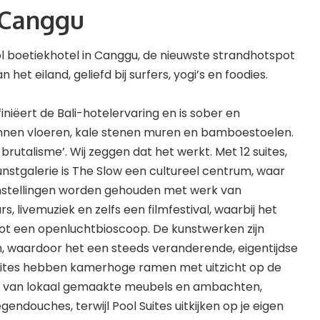
 Canggu
l boetiekhotel in Canggu, de nieuwste strandhotspot
 het eiland, geliefd bij surfers, yogi’s en foodies.
niëert de Bali-hotelervaring en is sober en
nnen vloeren, kale stenen muren en bamboestoelen.
rutalisme’. Wij zeggen dat het werkt. Met 12 suites,
nstgalerie is The Slow een cultureel centrum, waar
nstellingen worden gehouden met werk van
s, livemuziek en zelfs een filmfestival, waarbij het
t een openluchtbioscoop. De kunstwerken zijn
ien, waardoor het een steeds veranderende, eigentijdse
 Suites hebben kamerhoge ramen met uitzicht op de
urs van lokaal gemaakte meubels en ambachten,
gendouches, terwijl Pool Suites uitkijken op je eigen