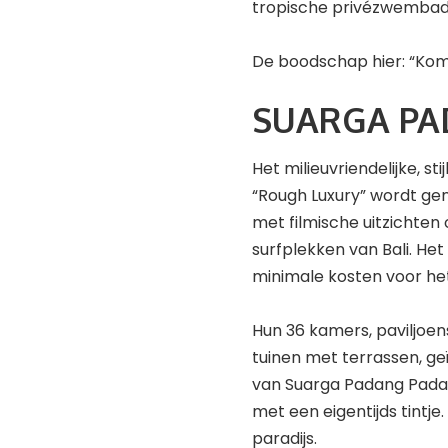
tropische privézwembad
De boodschap hier: “Kom h
SUARGA PA
Het milieuvriendelijke, stij
“Rough Luxury” wordt gen
met filmische uitzichte
surfplekken van Bali. He
minimale kosten voor het
Hun 36 kamers, paviljoens
tuinen met terrassen, geïn
van Suarga Padang Pada
met een eigentijds tintj
paradijs.