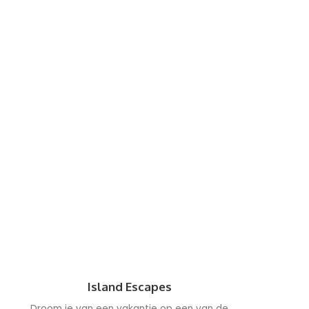
Island Escapes
Droom je van een vakantie op een van de