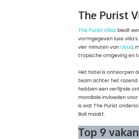
The Purist V
The Purist Villas
biedt een
vormgegeven luxe villa’s.
vier minuten van
Ubud
, 
tropische omgeving en to
Het hotel is ontworpen d
team achter het razend su
hebben een verfijnde on
mondiale invloeden voor 
is wat The Purist onders
Bali maakt.
Top 9 vakan