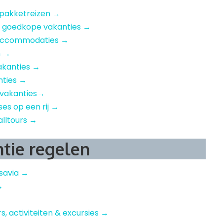
 pakketreizen →
– goedkope vakanties →
e accommodaties →
n →
akanties →
nties →
 vakanties→
ises op een rij →
alltours →
ntie regelen
nsavia →
→
rs, activiteiten & excursies →