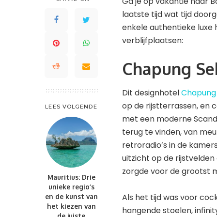
Ga je op vakantie naar B
Saint Lucia
Waddeneilanden
laatste tijd wat tijd doo
St. Kitts en Nevis
enkele authentieke luxe h
Saint-Barthélemy
St. Maarten en St. Martin
verblijfplaatsen:
St. Kitts en Nevis
Trinidad en Tobago
St. Maarten en St. Martin
Turks- en Caicoseilanden
Chapung Se
Trinidad en Tobago
Turks- en Caicoseilanden
Dit designhotel
Chapung 
op de rijstterrassen, en
LEES VOLGENDE
met een moderne Scandina
terug te vinden, van meu
retroradio’s in de kame
uitzicht op de rijstvelde
zorgde voor de grootst m
Mauritius: Drie
unieke regio’s
Als het tijd was voor cock
en de kunst van
het kiezen van
hangende stoelen, infin
de juiste