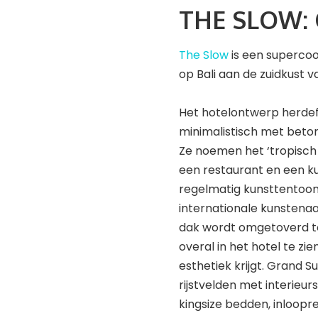
THE SLOW:
The Slow
is een supercoo
op Bali aan de zuidkust van
Het hotelontwerp herdefi
minimalistisch met beto
Ze noemen het ‘tropisch b
een restaurant en een ku
regelmatig kunsttentoo
internationale kunstenaar
dak wordt omgetoverd to
overal in het hotel te z
esthetiek krijgt. Grand
rijstvelden met interie
kingsize bedden, inloopre