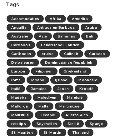
Tags
Accomodaties
Afrika
Amerika
Anguilla
Antigua en Barbuda
Aruba
Australië
Azie
Bahamas
Bali
Barbados
Canarische Eilanden
Caribbean
cruise
Culinair
Curacao
De balearen
Dominicaanse Republiek
Europa
Filipijnen
Griekenland
ibiza
Ierland
Ijsland
Indonesië
Italië
Jamaica
Japan
Kroatië
Madeira
Malediven
Maleisië
Mallorca
Malta
Martinique
Mauritius
Oceanie
Puerto Rico
reistips
Seychellen
Sicilië
Spanje
St. Maarten
St. Martin
Thailand