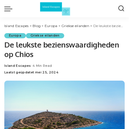
Island Escapes
>
Blog
>
Europa
>
Griekse eilanden
>
De leukste bezienswaardigheden op Chios
Europa
Griekse eilanden
De leukste bezienswaardigheden
op Chios
Island Escapes
4 Min Read
Posted
Laatst geüpdatet mei 25, 2024
by