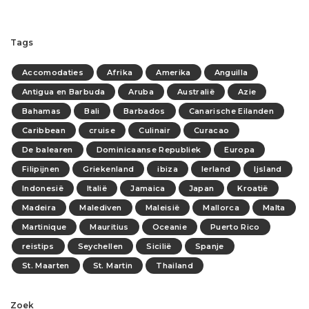
Tags
Accomodaties
Afrika
Amerika
Anguilla
Antigua en Barbuda
Aruba
Australië
Azie
Bahamas
Bali
Barbados
Canarische Eilanden
Caribbean
cruise
Culinair
Curacao
De balearen
Dominicaanse Republiek
Europa
Filipijnen
Griekenland
ibiza
Ierland
Ijsland
Indonesië
Italië
Jamaica
Japan
Kroatië
Madeira
Malediven
Maleisië
Mallorca
Malta
Martinique
Mauritius
Oceanie
Puerto Rico
reistips
Seychellen
Sicilië
Spanje
St. Maarten
St. Martin
Thailand
Zoek