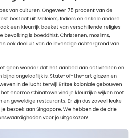
roes van culturen. Ongeveer 75 procent van de
rest bestaat uit Maleiers, Indiërs en enkele andere
ok een kleurrijk boeket van verschillende religies
e bevolking is boeddhist. Christenen, moslims,
en ook deel uit van de levendige achtergrond van
s het geen wonder dat het aanbod aan activiteiten en
 bijna ongelooflijk is. State-of-the-art glazen en
even in de lucht terwijl Britse koloniale gebouwen
n het enorme Chinatown vind je kleurrijke wijken met
n en geweldige restaurants. Er zijn dus zoveel leuke
s je bezoek aan Singapore. We hebben de de drie
enswaardigheden voor je uitgekozen!