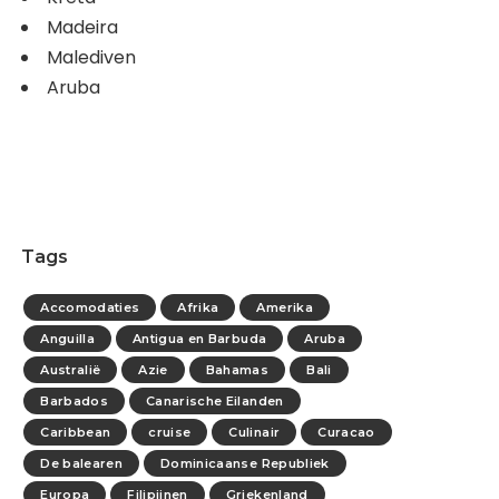
Madeira
Malediven
Aruba
Tags
Accomodaties
Afrika
Amerika
Anguilla
Antigua en Barbuda
Aruba
Australië
Azie
Bahamas
Bali
Barbados
Canarische Eilanden
Caribbean
cruise
Culinair
Curacao
De balearen
Dominicaanse Republiek
Europa
Filipijnen
Griekenland