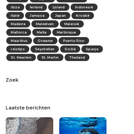
ibiza
Ierland
Ijsland
Indonesië
Italië
Jamaica
Japan
Kroatië
Madeira
Malediven
Maleisië
Mallorca
Malta
Martinique
Mauritius
Oceanie
Puerto Rico
reistips
Seychellen
Sicilië
Spanje
St. Maarten
St. Martin
Thailand
Zoek
Laatste berichten