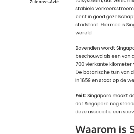
tolsysteem, dat verschi
Zuidoost-Azië
stabiele verkeersstroom,
bent in goed gezelschap: 
stadstaat. Hiermee is S
wereld.
Bovendien wordt Singapor
beschouwd als een van de
700 vierkante kilometer 
De botanische tuin van d
in 1859 en staat op de w
Feit:
Singapore maakt dee
dat Singapore nog steeds
deze associatie een soeve
Waarom is S