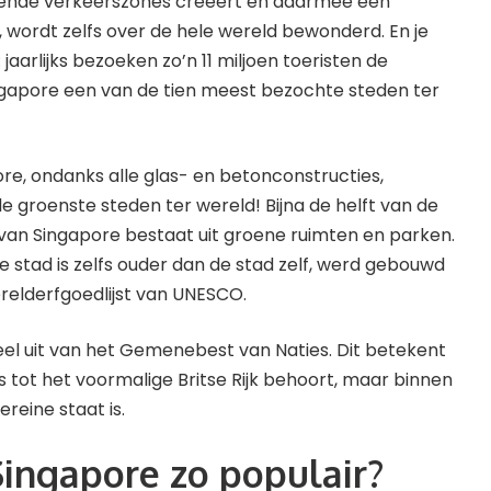
llende verkeerszones creëert en daarmee een
 wordt zelfs over de hele wereld bewonderd. En je
jaarlijks bezoeken zo’n 11 miljoen toeristen de
ingapore een van de tien meest bezochte steden ter
e, ondanks alle glas- en betonconstructies,
 groenste steden ter wereld! Bijna de helft van de
van Singapore bestaat uit groene ruimten en parken.
e stad is zelfs ouder dan de stad zelf, werd gebouwd
erelderfgoedlijst van UNESCO.
l uit van het Gemenebest van Naties. Dit betekent
 tot het voormalige Britse Rijk behoort, maar binnen
reine staat is.
ingapore zo populair?