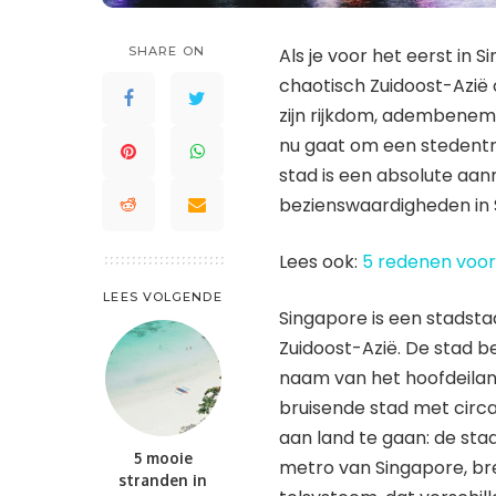
St. Maarten en St. Martin
Saint Lucia
Waddeneilanden
Trinidad en Tobago
SHARE ON
Als je voor het eerst in S
Saint-Barthélemy
Turks- en Caicoseilanden
chaotisch Zuidoost-Azië
St. Kitts en Nevis
zijn rijkdom, adembenem
St. Maarten en St. Martin
nu gaat om een ​​stedent
Trinidad en Tobago
stad is een absolute aa
Turks- en Caicoseilanden
bezienswaardigheden in 
Lees ook:
5 redenen voor
LEES VOLGENDE
Singapore is een stadsta
Zuidoost-Azië. De stad be
naam van het hoofdeilan
bruisende stad met circa
aan land te gaan: de sta
5 mooie
metro van Singapore, bren
stranden in