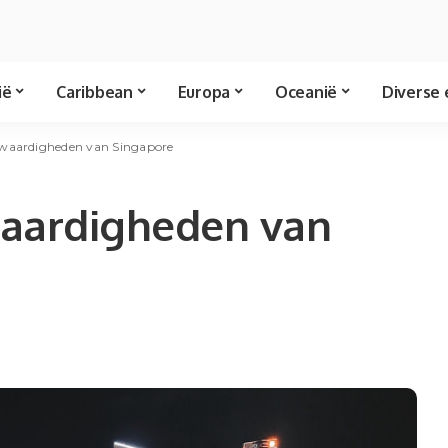
ië
Caribbean
Europa
Oceanië
Diverse 
swaardigheden van Singapore
waardigheden van