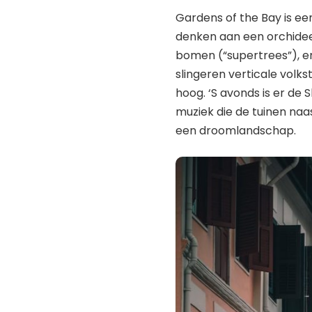
Gardens of the Bay is ee
denken aan een orchide
bomen (“supertrees”), e
slingeren verticale volk
hoog. ‘S avonds is er de 
muziek die de tuinen na
een droomlandschap.