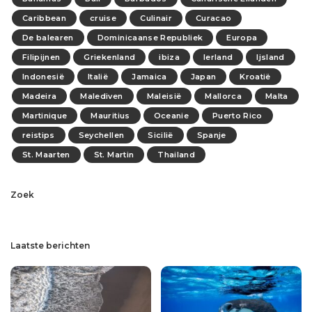
Caribbean
cruise
Culinair
Curacao
De balearen
Dominicaanse Republiek
Europa
Filipijnen
Griekenland
ibiza
Ierland
Ijsland
Indonesië
Italië
Jamaica
Japan
Kroatië
Madeira
Malediven
Maleisië
Mallorca
Malta
Martinique
Mauritius
Oceanie
Puerto Rico
reistips
Seychellen
Sicilië
Spanje
St. Maarten
St. Martin
Thailand
Zoek
Laatste berichten