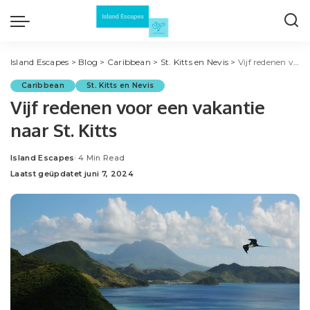
Island Escapes
>
Blog
>
Caribbean
>
St. Kitts en Nevis
>
Vijf redenen voor een vakantie naar St. Kitts
Caribbean
St. Kitts en Nevis
Vijf redenen voor een vakantie
naar St. Kitts
Island Escapes
4 Min Read
Posted
Laatst geüpdatet juni 7, 2024
by