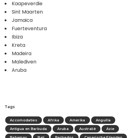
Kaapeverdie
Sint Maarten
Jamaica
Fuerteventura
Ibiza
Kreta
Madeira
Malediven
Aruba
Tags
Accomodaties
Afrika
Amerika
Anguilla
Antigua en Barbuda
Aruba
Australië
Azie
Bahamas
Bali
Barbados
Canarische Eilanden