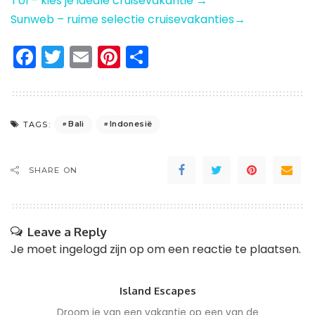
TUI – kies je ideale cruisevakantie →
Sunweb – ruime selectie cruisevakanties→
Facebook
Twitter
Email
Pinterest
Delen
Bali
Indonesië
TAGS:
SHARE ON
Leave a Reply
Je moet
ingelogd zijn op
om een reactie te plaatsen.
Island Escapes
Droom je van een vakantie op een van de