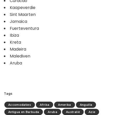
Curacao
Kaapeverdie
Sint Maarten
Jamaica
Fuerteventura
Ibiza
Kreta
Madeira
Malediven
Aruba
Tags
Accomodaties
Afrika
Amerika
Anguilla
Antigua en Barbuda
Aruba
Australië
Azie