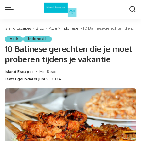
Island Escapes
>
Blog
>
Azië
>
Indonesië
>
10 Balinese gerechten die je moet proberen tijdens je vakantie
Azië
Indonesië
10 Balinese gerechten die je moet
proberen tijdens je vakantie
Island Escapes
4 Min Read
Posted
Laatst geüpdatet juni 9, 2024
by