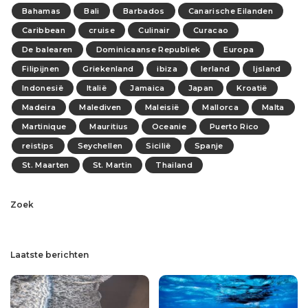
Bahamas
Bali
Barbados
Canarische Eilanden
Caribbean
cruise
Culinair
Curacao
De balearen
Dominicaanse Republiek
Europa
Filipijnen
Griekenland
ibiza
Ierland
Ijsland
Indonesië
Italië
Jamaica
Japan
Kroatië
Madeira
Malediven
Maleisië
Mallorca
Malta
Martinique
Mauritius
Oceanie
Puerto Rico
reistips
Seychellen
Sicilië
Spanje
St. Maarten
St. Martin
Thailand
Zoek
Laatste berichten