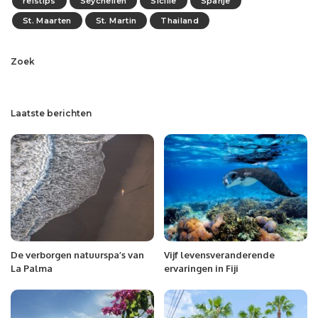
reistips
Seychellen
Sicilië
Spanje
St. Maarten
St. Martin
Thailand
Zoek
Laatste berichten
De verborgen natuurspa’s van
Vijf levensveranderende
La Palma
ervaringen in Fiji