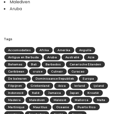
Malediven
Aruba
Tags
Accomodaties
Afrika
Amerika
Anguilla
Antigua en Barbuda
Aruba
Australië
Azie
Bahamas
Bali
Barbados
Canarische Eilanden
Caribbean
cruise
Culinair
Curacao
De balearen
Dominicaanse Republiek
Europa
Filipijnen
Griekenland
ibiza
Ierland
Ijsland
Indonesië
Italië
Jamaica
Japan
Kroatië
Madeira
Malediven
Maleisië
Mallorca
Malta
Martinique
Mauritius
Oceanie
Puerto Rico