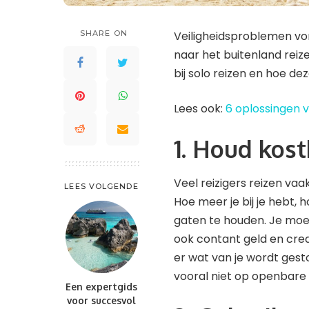
St. Maarten en St. Martin
Saint Lucia
Waddeneilanden
Trinidad en Tobago
SHARE ON
Veiligheidsproblemen vo
Saint-Barthélemy
Turks- en Caicoseilanden
naar het buitenland reize
St. Kitts en Nevis
bij solo reizen en hoe de
St. Maarten en St. Martin
Trinidad en Tobago
Lees ook:
6 oplossingen v
Turks- en Caicoseilanden
1. Houd kos
Veel reizigers reizen vaa
LEES VOLGENDE
Hoe meer je bij je hebt, h
gaten te houden. Je moe
ook contant geld en credi
er wat van je wordt gest
vooral niet op openbare 
Een expertgids
voor succesvol