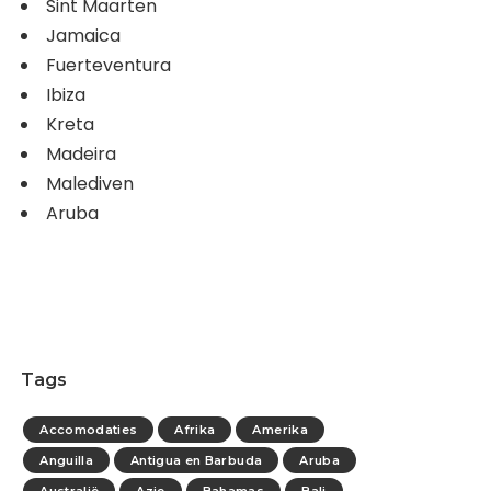
Sint Maarten
Jamaica
Fuerteventura
Ibiza
Kreta
Madeira
Malediven
Aruba
Tags
Accomodaties
Afrika
Amerika
Anguilla
Antigua en Barbuda
Aruba