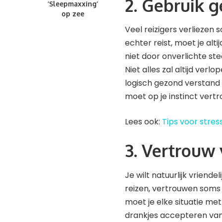
2. Gebruik 
‘Sleepmaxxing’
op zee
Veel reizigers verliezen 
echter reist, moet je alt
niet door onverlichte ste
Niet alles zal altijd ver
logisch gezond verstand g
moet op je instinct vertr
Lees ook:
Tips voor stress
3. Vertrouw
Je wilt natuurlijk vriende
reizen, vertrouwen soms i
moet je elke situatie m
drankjes accepteren van