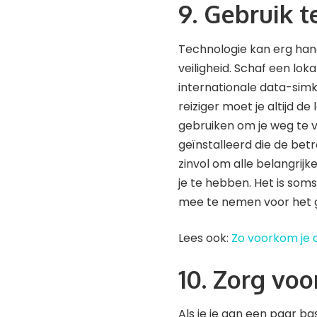
9. Gebruik 
Technologie kan erg handi
veiligheid. Schaf een ​​lo
internationale data-simka
reiziger moet je altijd d
gebruiken om je weg te 
geïnstalleerd die de bet
zinvol om alle belangrijk
je te hebben. Het is som
mee te nemen voor het g
Lees ook:
Zo voorkom je d
10. Zorg voo
Als je je aan een paar ba