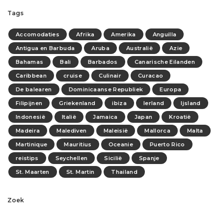
Tags
Accomodaties
Afrika
Amerika
Anguilla
Antigua en Barbuda
Aruba
Australië
Azie
Bahamas
Bali
Barbados
Canarische Eilanden
Caribbean
cruise
Culinair
Curacao
De balearen
Dominicaanse Republiek
Europa
Filipijnen
Griekenland
ibiza
Ierland
Ijsland
Indonesië
Italië
Jamaica
Japan
Kroatië
Madeira
Malediven
Maleisië
Mallorca
Malta
Martinique
Mauritius
Oceanie
Puerto Rico
reistips
Seychellen
Sicilië
Spanje
St. Maarten
St. Martin
Thailand
Zoek