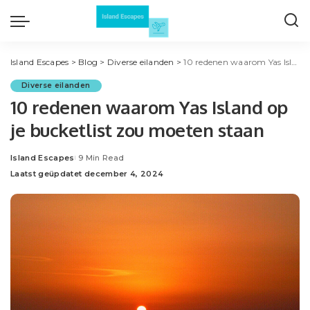
Island Escapes
>
Blog
>
Diverse eilanden
>
10 redenen waarom Yas Island op je bucketlist zou moeten staan
Diverse eilanden
10 redenen waarom Yas Island op
je bucketlist zou moeten staan
Island Escapes
9 Min Read
Posted
Laatst geüpdatet december 4, 2024
by