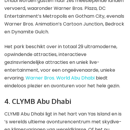
Dhabi worden gasten naar zes meeslepende landen
vervoerd, waaronder Warner Bros. Plaza, DC
Entertainment’s Metropolis en Gotham City, evenals
Warner Bros. Animation’s Cartoon Junction, Bedrock
en Dynamite Gulch.
Het park beschikt over in totaal 29 ultramoderne,
opwindende attracties, interactieve
gezinsvriendelijke attracties en uniek live-
entertainment, voor een ongeëvenaarde, unieke
ervaring.
Warner Bros. World Abu Dhabi
biedt
eindeloos plezier en avonturen voor het hele gezin.
4. CLYMB Abu Dhabi
CLYMB Abu Dhabi ligt in het hart van Yas Island en is
’s werelds ultieme avonturencentrum met skydive-
en klimervaringen van wereldklasse. Of het nu