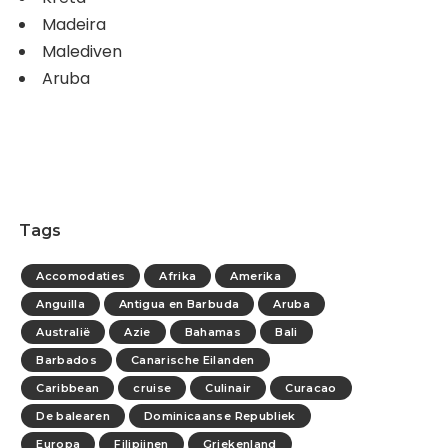
Madeira
Malediven
Aruba
Tags
Accomodaties
Afrika
Amerika
Anguilla
Antigua en Barbuda
Aruba
Australië
Azie
Bahamas
Bali
Barbados
Canarische Eilanden
Caribbean
cruise
Culinair
Curacao
De balearen
Dominicaanse Republiek
Europa
Filipijnen
Griekenland