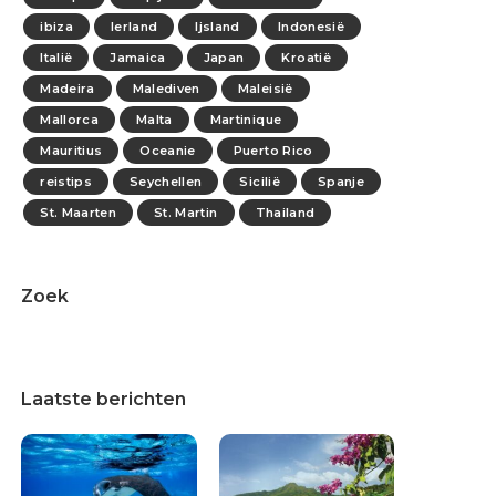
ibiza
Ierland
Ijsland
Indonesië
Italië
Jamaica
Japan
Kroatië
Madeira
Malediven
Maleisië
Mallorca
Malta
Martinique
Mauritius
Oceanie
Puerto Rico
reistips
Seychellen
Sicilië
Spanje
St. Maarten
St. Martin
Thailand
Zoek
Laatste berichten