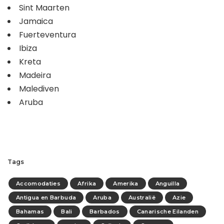
Sint Maarten
Jamaica
Fuerteventura
Ibiza
Kreta
Madeira
Malediven
Aruba
Tags
Accomodaties
Afrika
Amerika
Anguilla
Antigua en Barbuda
Aruba
Australië
Azie
Bahamas
Bali
Barbados
Canarische Eilanden