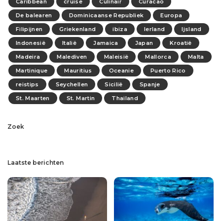
Caribbean
cruise
Culinair
Curacao
De balearen
Dominicaanse Republiek
Europa
Filipijnen
Griekenland
ibiza
Ierland
Ijsland
Indonesië
Italië
Jamaica
Japan
Kroatië
Madeira
Malediven
Maleisië
Mallorca
Malta
Martinique
Mauritius
Oceanie
Puerto Rico
reistips
Seychellen
Sicilië
Spanje
St. Maarten
St. Martin
Thailand
Zoek
Laatste berichten