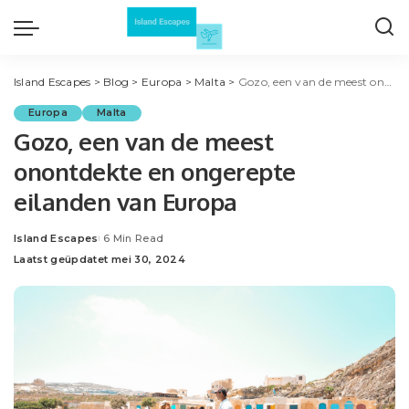
Island Escapes
>
Blog
>
Europa
>
Malta
>
Gozo, een van de meest onontdekte en ongerepte eilanden van Europa
Europa
Malta
Gozo, een van de meest
onontdekte en ongerepte
eilanden van Europa
Island Escapes
6 Min Read
Posted
Laatst geüpdatet mei 30, 2024
by