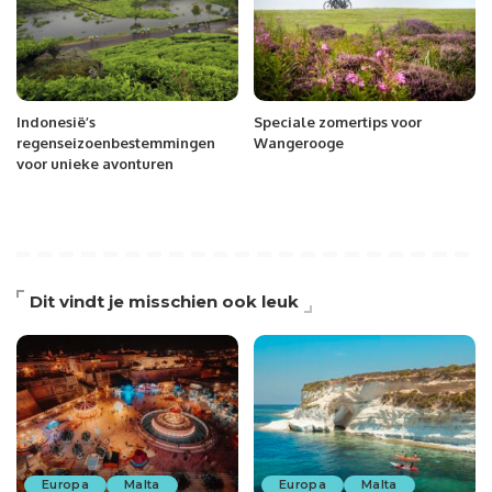
Indonesië’s
Speciale zomertips voor
regenseizoenbestemmingen
Wangerooge
voor unieke avonturen
Dit vindt je misschien ook leuk
Europa
Malta
Europa
Malta