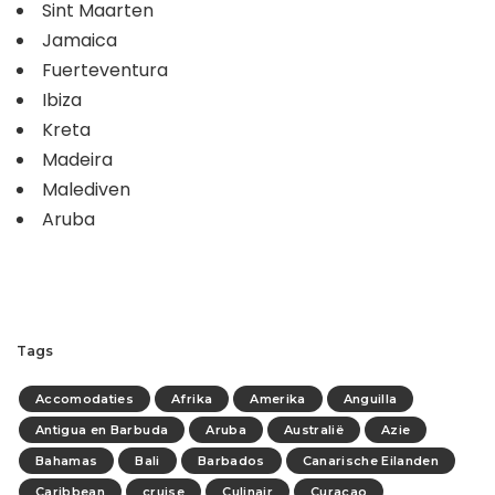
Sint Maarten
Jamaica
Fuerteventura
Ibiza
Kreta
Madeira
Malediven
Aruba
Tags
Accomodaties
Afrika
Amerika
Anguilla
Antigua en Barbuda
Aruba
Australië
Azie
Bahamas
Bali
Barbados
Canarische Eilanden
Caribbean
cruise
Culinair
Curacao