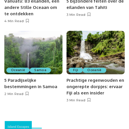
Vanuatu: 83 eilanden, een
5 bijzondere feiten over de
andere Stille Oceaan om
eilanden van Tahiti
te ontdekken
3 Min Read
4 Min Read
Oceanië
Samoa
Fiji
Oceanië
5 Paradijselijke
Prachtige regenwouden en
bestemmingen in Samoa
ongerepte dorpjes: ervaar
Fiji als een insider
2 Min Read
3 Min Read