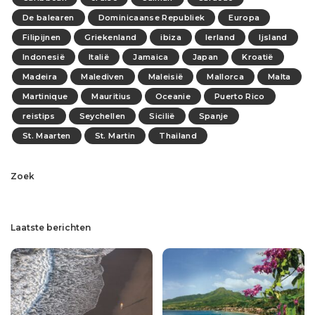
De balearen
Dominicaanse Republiek
Europa
Filipijnen
Griekenland
ibiza
Ierland
Ijsland
Indonesië
Italië
Jamaica
Japan
Kroatië
Madeira
Malediven
Maleisië
Mallorca
Malta
Martinique
Mauritius
Oceanie
Puerto Rico
reistips
Seychellen
Sicilië
Spanje
St. Maarten
St. Martin
Thailand
Zoek
Laatste berichten