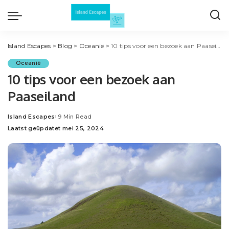
Island Escapes
>
Blog
>
Oceanië
>
10 tips voor een bezoek aan Paaseiland
Oceanië
10 tips voor een bezoek aan
Paaseiland
Island Escapes
9 Min Read
Posted
Laatst geüpdatet mei 25, 2024
by