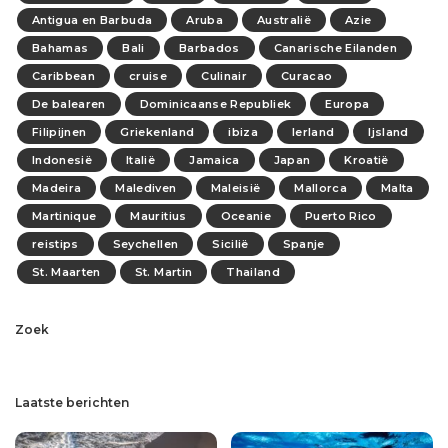
Antigua en Barbuda
Aruba
Australië
Azie
Bahamas
Bali
Barbados
Canarische Eilanden
Caribbean
cruise
Culinair
Curacao
De balearen
Dominicaanse Republiek
Europa
Filipijnen
Griekenland
ibiza
Ierland
Ijsland
Indonesië
Italië
Jamaica
Japan
Kroatië
Madeira
Malediven
Maleisië
Mallorca
Malta
Martinique
Mauritius
Oceanie
Puerto Rico
reistips
Seychellen
Sicilië
Spanje
St. Maarten
St. Martin
Thailand
Zoek
Laatste berichten