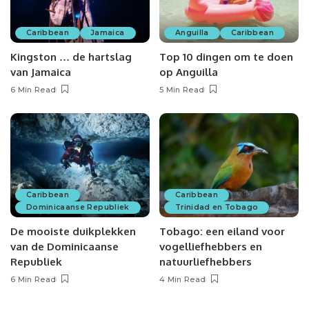
Caribbean
Jamaica
Anguilla
Caribbean
Kingston … de hartslag
Top 10 dingen om te doen
van Jamaica
op Anguilla
6 Min Read
5 Min Read
Caribbean
Caribbean
Dominicaanse Republiek
Trinidad en Tobago
De mooiste duikplekken
Tobago: een eiland voor
van de Dominicaanse
vogelliefhebbers en
Republiek
natuurliefhebbers
6 Min Read
4 Min Read