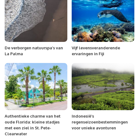
De verborgen natuurspa’s van
Vijf levensveranderende
La Palma
ervaringen in Fiji
Authentieke charme van het
Indonesië’s
oude Florida: kleine stadjes
regenseizoenbestemmingen
met een ziel in St. Pete-
voor unieke avonturen
Clearwater