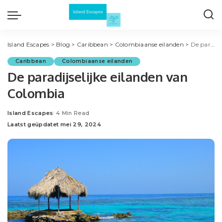
Island Escapes
>
Blog
>
Caribbean
>
Colombiaanse eilanden
>
De paradijselijke eilanden van Colombia
Caribbean
Colombiaanse eilanden
De paradijselijke eilanden van
Colombia
Island Escapes
4 Min Read
Posted
Laatst geüpdatet mei 29, 2024
by