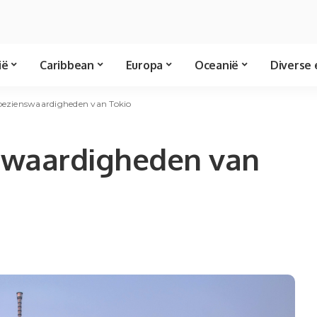
ië
Caribbean
Europa
Oceanië
Diverse 
 bezienswaardigheden van Tokio
nswaardigheden van