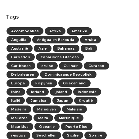
Tags
Accomodaties
Afrika
Amerika
Anguilla
Antigua en Barbuda
Aruba
Australië
Azie
Bahamas
Bali
Barbados
Canarische Eilanden
Caribbean
cruise
Culinair
Curacao
De balearen
Dominicaanse Republiek
Europa
Filipijnen
Griekenland
ibiza
Ierland
Ijsland
Indonesië
Italië
Jamaica
Japan
Kroatië
Madeira
Malediven
Maleisië
Mallorca
Malta
Martinique
Mauritius
Oceanie
Puerto Rico
reistips
Seychellen
Sicilië
Spanje