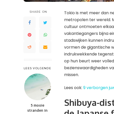
Saint Lucia
Waddeneilanden
St. Kitts en Nevis
SHARE ON
Tokio is met meer dan n
Saint-Barthélemy
St. Maarten en St. Martin
metropolen ter wereld. 
St. Kitts en Nevis
Trinidad en Tobago
cultuur ontmoeten elkaa
St. Maarten en St. Martin
Turks- en Caicoseilanden
vakantiegangers bijna ei
Trinidad en Tobago
stadswijken kunnen indr
Turks- en Caicoseilanden
vormen de gigantische w
indrukwekkende tegenstel
op hun beurt weer volledi
bezienswaardigheden van
LEES VOLGENDE
missen.
Lees ook:
9 verborgen juw
Shibuya-dist
5 mooie
de Japanse f
stranden in