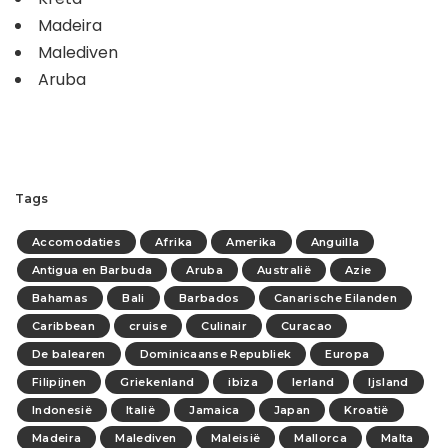
Madeira
Malediven
Aruba
Tags
Accomodaties
Afrika
Amerika
Anguilla
Antigua en Barbuda
Aruba
Australië
Azie
Bahamas
Bali
Barbados
Canarische Eilanden
Caribbean
cruise
Culinair
Curacao
De balearen
Dominicaanse Republiek
Europa
Filipijnen
Griekenland
ibiza
Ierland
Ijsland
Indonesië
Italië
Jamaica
Japan
Kroatië
Madeira
Malediven
Maleisië
Mallorca
Malta