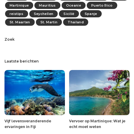
Martinique
Mauritius
Oceanie
Puerto Rico
reistips
Seychellen
Sicilië
Spanje
St. Maarten
St. Martin
Thailand
Zoek
Laatste berichten
Vijf levensveranderende
Vervoer op Martinique: Wat je
ervaringen in Fiji
echt moet weten