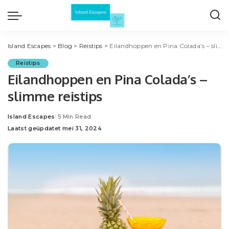
Island Escapes
>
Blog
>
Reistips
>
Eilandhoppen en Pina Colada’s – slimme reistips
Reistips
Eilandhoppen en Pina Colada’s –
slimme reistips
Island Escapes
5 Min Read
Posted
Laatst geüpdatet mei 31, 2024
by