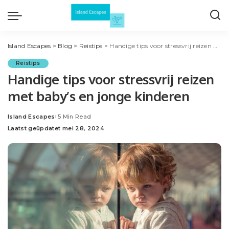
Island Escapes
>
Blog
>
Reistips
>
Handige tips voor stressvrij reizen met baby’s en jonge kinderen
Reistips
Handige tips voor stressvrij reizen
met baby’s en jonge kinderen
Island Escapes
5 Min Read
Posted
Laatst geüpdatet mei 28, 2024
by