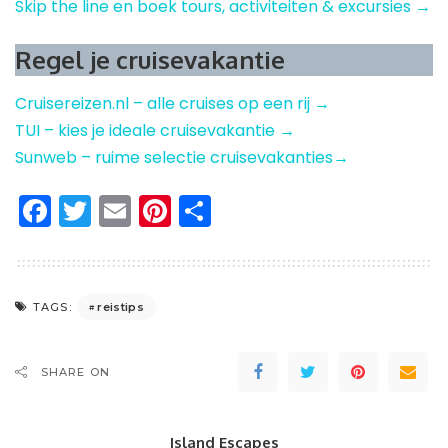
Skip the line en boek tours, activiteiten & excursies →
Regel je cruisevakantie
Cruisereizen.nl – alle cruises op een rij →
TUI – kies je ideale cruisevakantie →
Sunweb – ruime selectie cruisevakanties→
Facebook
Twitter
Email
Pinterest
Delen
reistips
TAGS:
SHARE ON
Island Escapes