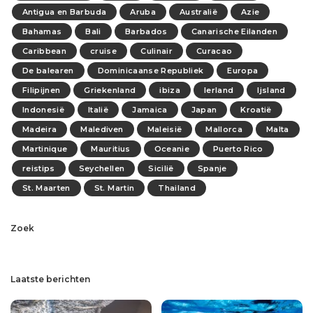
Antigua en Barbuda
Aruba
Australië
Azie
Bahamas
Bali
Barbados
Canarische Eilanden
Caribbean
cruise
Culinair
Curacao
De balearen
Dominicaanse Republiek
Europa
Filipijnen
Griekenland
ibiza
Ierland
Ijsland
Indonesië
Italië
Jamaica
Japan
Kroatië
Madeira
Malediven
Maleisië
Mallorca
Malta
Martinique
Mauritius
Oceanie
Puerto Rico
reistips
Seychellen
Sicilië
Spanje
St. Maarten
St. Martin
Thailand
Zoek
Laatste berichten