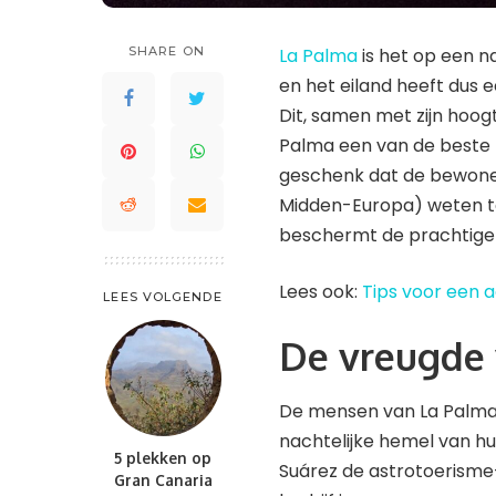
Saint Lucia
Waddeneilanden
St. Kitts en Nevis
SHARE ON
La Palma
is het op een n
Saint-Barthélemy
St. Maarten en St. Martin
en het eiland heeft dus 
St. Kitts en Nevis
Trinidad en Tobago
Dit, samen met zijn hoog
St. Maarten en St. Martin
Turks- en Caicoseilanden
Palma een van de beste p
Trinidad en Tobago
geschenk dat de bewoners
Turks- en Caicoseilanden
Midden-Europa) weten te
beschermt de prachtige l
Lees ook:
Tips voor een 
LEES VOLGENDE
De vreugde 
De mensen van La Palma z
nachtelijke hemel van hun
5 plekken op
Suárez de astrotoerisme
Gran Canaria