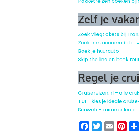
Pakketreizen boeken bij 
Zelf je vaka
Zoek vliegtickets bij Tra
Zoek een accomodatie 
Boek je huurauto →
Skip the line en boek tou
Regel je cru
Cruisereizen.nl – alle cru
TUI – kies je ideale crui
Sunweb – ruime selectie
Facebook
Twitter
Emai
Pi