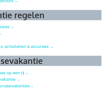
alltours →
ntie regelen
nsavia →
→
rs, activiteiten & excursies →
isevakantie
ises op een rij →
sevakantie →
 cruisevakanties→
l
nterest
Delen