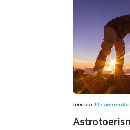
Lees ook:
10 x zien en doe
Astrotoeris