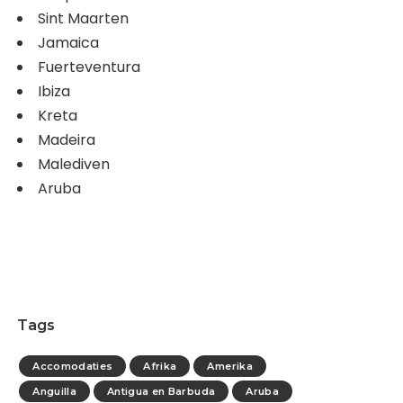
Sint Maarten
Jamaica
Fuerteventura
Ibiza
Kreta
Madeira
Malediven
Aruba
Tags
Accomodaties
Afrika
Amerika
Anguilla
Antigua en Barbuda
Aruba