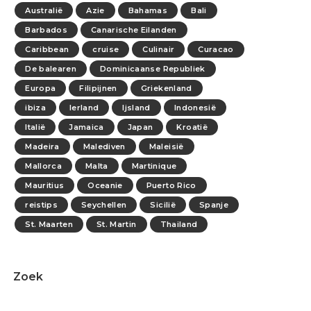
Australië
Azie
Bahamas
Bali
Barbados
Canarische Eilanden
Caribbean
cruise
Culinair
Curacao
De balearen
Dominicaanse Republiek
Europa
Filipijnen
Griekenland
ibiza
Ierland
Ijsland
Indonesië
Italië
Jamaica
Japan
Kroatië
Madeira
Malediven
Maleisië
Mallorca
Malta
Martinique
Mauritius
Oceanie
Puerto Rico
reistips
Seychellen
Sicilië
Spanje
St. Maarten
St. Martin
Thailand
Zoek