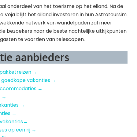
aal onderdeel van het toerisme op het eiland. Na de
Veja blijft het eiland investeren in hun Astrotoursim.
rukwekkende netwerk van wandelpaden zal meer
e bezoekers naar de beste nachtelijke uitkijkpunten
n gasten te voorzien van telescopen.
tie aanbieders
 pakketreizen →
– goedkope vakanties →
e accommodaties →
n →
akanties →
nties →
 vakanties→
ises op een rij →